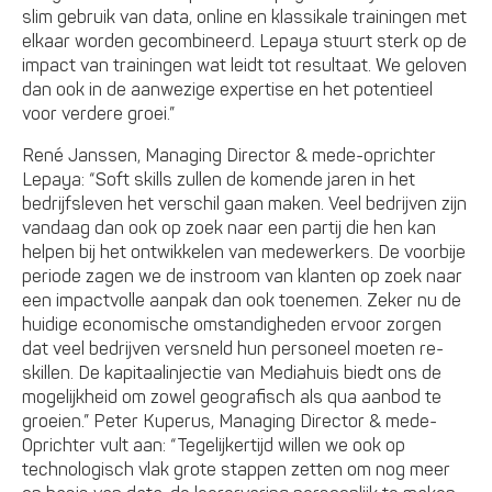
slim gebruik van data, online en klassikale trainingen met
elkaar worden gecombineerd. Lepaya stuurt sterk op de
impact van trainingen wat leidt tot resultaat. We geloven
dan ook in de aanwezige expertise en het potentieel
voor verdere groei.”
René Janssen, Managing Director & mede-oprichter
Lepaya: “Soft skills zullen de komende jaren in het
bedrijfsleven het verschil gaan maken. Veel bedrijven zijn
vandaag dan ook op zoek naar een partij die hen kan
helpen bij het ontwikkelen van medewerkers. De voorbije
periode zagen we de instroom van klanten op zoek naar
een impactvolle aanpak dan ook toenemen. Zeker nu de
huidige economische omstandigheden ervoor zorgen
dat veel bedrijven versneld hun personeel moeten re-
skillen. De kapitaalinjectie van Mediahuis biedt ons de
mogelijkheid om zowel geografisch als qua aanbod te
groeien.” Peter Kuperus, Managing Director & mede-
0prichter vult aan: “Tegelijkertijd willen we ook op
technologisch vlak grote stappen zetten om nog meer