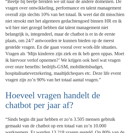
“Beetje bij beetje breiden we uit naar de andere domeinen. De
vragen over ontwikkeling, performance en talent management
overall zijn slechts 10% van het totaal. Ik weet dat dit misschien
niet strookt met het algemeen gedachtengoed binnen HR en ik
wil hier niet gezegd hebben dat talent management niet
belangrijk is, integendeel, maar de chatbot is er in de eerste
plaats, om 24/7 antwoorden te kunnen bieden op de meest
gestelde vragen. En die gaan vooral over work-life situaties.
Vragen als ‘Mijn kinderen zijn ziek en ik heb geen oppas. Moet
ik hiervoor verlof opnemen?’ We krijgen ook heel wat vragen
over onze benefits: bedrijfs-GSM, mobiliteitsbudget,
hospitalisatieverzekering, maaltijdcheques etc. Deze life event
vragen zijn zo’n 90% van het totaal aantal vragen.”
Hoeveel vragen handelt de
chatbot per jaar af?
“Sinds begin dit jaar hebben er zo’n 3.505 mensen gebruik
gemaakt van de chatbot op een totaal van zo’n 10.000
werknemers. Er werden 13.218 vragen gesteld. Op 80% van de