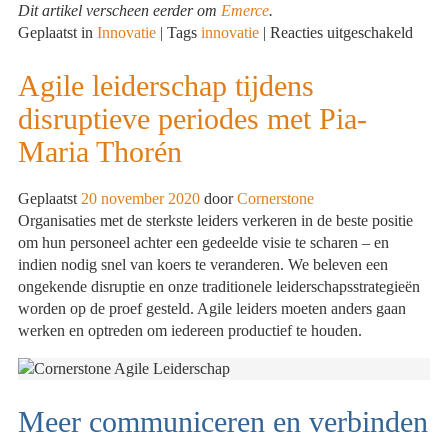
Dit artikel verscheen eerder om
Emerce
.
voor
Geplaatst in
Innovatie
|
Tags
innovatie
|
Reacties uitgeschakeld
Mobi
betre
Agile leiderschap tijdens
Neder
disruptieve periodes met Pia-
mark
als
Maria Thorén
eerst
mobil
Geplaatst
20 november 2020
door
Cornerstone
first
Organisaties met de sterkste leiders verkeren in de beste positie
leero
om hun personeel achter een gedeelde visie te scharen – en
voor
indien nodig snel van koers te veranderen. We beleven een
werk
ongekende disruptie en onze traditionele leiderschapsstrategieën
worden op de proef gesteld. Agile leiders moeten anders gaan
werken en optreden om iedereen productief te houden.
Meer communiceren en verbinden