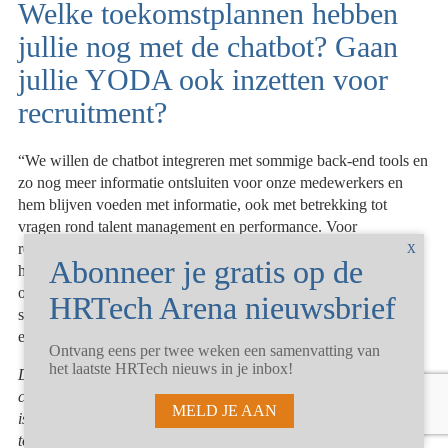
Welke toekomstplannen hebben
jullie nog met de chatbot? Gaan
jullie YODA ook inzetten voor
recruitment?
“We willen de chatbot integreren met sommige back-end tools en
zo nog meer informatie ontsluiten voor onze medewerkers en
hem blijven voeden met informatie, ook met betrekking tot
vragen rond talent management en performance. Voor
recruitment is het een beetje een ander verhaal. Doordat de
huidige chatbot geïntegreerd is met onze interne tools is het
openstellen voor niet-medewerkers van de chatbot een cyber
security uitdaging. Ik denk dat je hier beter beroep kan doen op
een goede recruteringstool.”
Ontvang eens per twee weken een samenvatting van
het laatste HRTech nieuws in je inbox!
De chatbots bij Proximus zijn geïmplementeerd met de aparte
chatbot technologie van het Belgische
Chatlayer.ai
. De chatbot
MELD JE AAN
is als extra employee experience laag over andere #HRTech
tools heen gelegd. Daarmee gaat het verder dan chatbots die