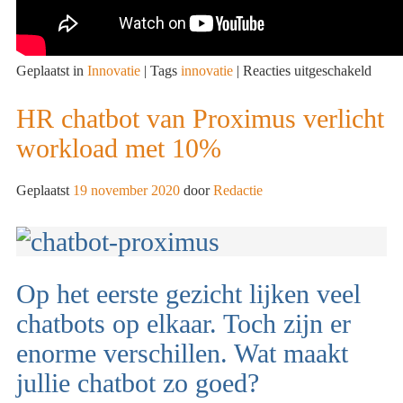
voor
Geplaatst in
Innovatie
|
Tags
innovatie
|
Reacties uitgeschakeld
Agile
leide
HR chatbot van Proximus verlicht
tijden
workload met 10%
disru
perio
met
Geplaatst
19 november 2020
door
Redactie
Pia-
Mari
Thor
Op het eerste gezicht lijken veel
chatbots op elkaar. Toch zijn er
enorme verschillen. Wat maakt
jullie chatbot zo goed?