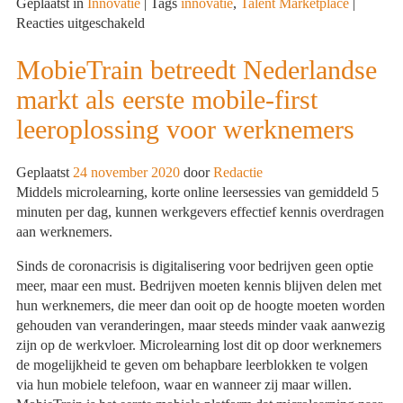
Geplaatst in
Innovatie
|
Tags
innovatie
,
Talent Marketplace
|
voor
Reacties uitgeschakeld
Het
concept
MobieTrain betreedt Nederlandse
Talent
markt als eerste mobile-first
Marketplace
in
leeroplossing voor werknemers
breder
perspectief
Geplaatst
24 november 2020
door
Redactie
Middels microlearning, korte online leersessies van gemiddeld 5
minuten per dag, kunnen werkgevers effectief kennis overdragen
aan werknemers.
Sinds de coronacrisis is digitalisering voor bedrijven geen optie
meer, maar een must. Bedrijven moeten kennis blijven delen met
hun werknemers, die meer dan ooit op de hoogte moeten worden
gehouden van veranderingen, maar steeds minder vaak aanwezig
zijn op de werkvloer. Microlearning lost dit op door werknemers
de mogelijkheid te geven om behapbare leerblokken te volgen
via hun mobiele telefoon, waar en wanneer zij maar willen.