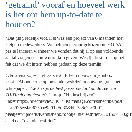
‘getraind’ vooraf en hoeveel werk
is het om hem up-to-date te
houden?
“Dat ging redelijk vlot. Het was een project van 6 maanden met
2 eigen medewerkers. We hebben er voor gekozen om YODA
pas te lanceren wanneer we vonden dat hij al op een voldoende
aantal vragen een antwoord kon geven. We zijn best trots op het
feit dat we dit intern hebben gedaan op deze termijn.”
{cta_arena kop=”Het laatste #HRTech nieuws in je inbox?”
tekst=”Abonneer je op onze nieuwsbrief en ontvang gratis het
whitepaper:
Hoe kies je de best passende tool uit de zee van
#HRTech aanbieders?
” knop=”Nu inschrijven”
link=”https://hrtechreview.us17.list-manage.com/subscribe/post?
u=a3935ee4a0635aae9d9125d30&id=786c33c9b9″
plaatje=”/uploads/Kennisbank/robotje_nieuwsbrief%20150×150.gif
ctaclass=”cta_nieuwsbrief”}