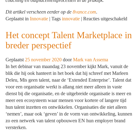
coaching en outplacementprocessen in de praktijk.
Dit artikel verscheen eerder op de
8vance.com
.
voor
Geplaatst in
Innovatie
|
Tags
innovatie
|
Reacties uitgeschakeld
8van
Matc
Het concept Talent Marketplace in
Techn
breder perspectief
neem
recru
mana
Geplaatst
25 november 2020
door
Mark van Assema
softw
In het debinar van maandag 23 november kijkt Mark, vanuit de
GINI
blik die hij ook hanteert in het boek dat hij schreef met Marleen
Recru
Deleu, Mis geen talent, naar de ‘Extended Enterprise’. Talent dat
over
voor een organisatie werkt is allang niet meer alleen in vaste
dienst bij die organisatie, en de uitgebreide organisatie is meer en
meer een ecosysteem waar mensen voor kortere of langere tijd
hun talent inzetten en ontwikkelen. Organisaties die niet alleen
‘nemen’, maar ook ‘geven’ in de vorm van ontwikkeling, kunnen
zo een netwerk van talent opbouwen EN hun employer brand
versterken.