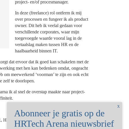
project- en/of procesmanager.
In deze (freelance) rol ontferm ik mij
over processen en fungeer ik als product
owner. Dit heb ik veelal gedaan voor
verschillende corporates, waar mijn
toegevoegde waarde vooral lag in de
vertaalslag maken tussen HR en de
haalbaarheid binnen IT.
zorgt dat ervoor dat ik goed kan schakelen met de
enwerking met hen kan bedenken omdat, ongeacht
 heb om meewerkend ‘voorman’ te zijn en ook echt
 zelf te doorlopen.
rna ik al snel de overstap maakte naar project-
initeit.
R, HR Services, Ziekteverzuim, Tijdschrijven.