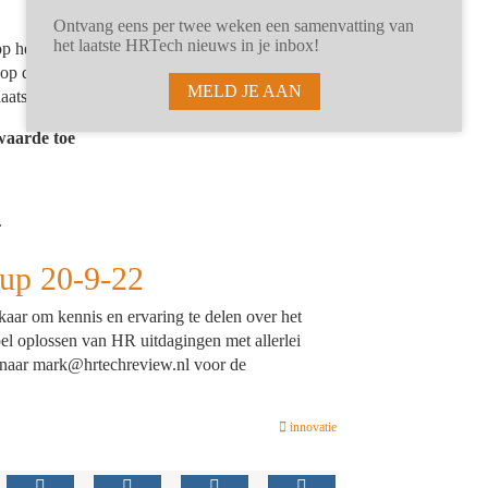
Ontvang eens per twee weken een samenvatting van
het laatste HRTech nieuws in je inbox!
 op het standaardiseren van de systemen. De
op de persoon in plaats van op het systeem. Dat
MELD JE AAN
laats van andersom.
 waarde toe
.
up 20-9-22
kaar om kennis en ervaring te delen over het
l oplossen van HR uitdagingen met allerlei
il naar mark@hrtechreview.nl voor de
innovatie