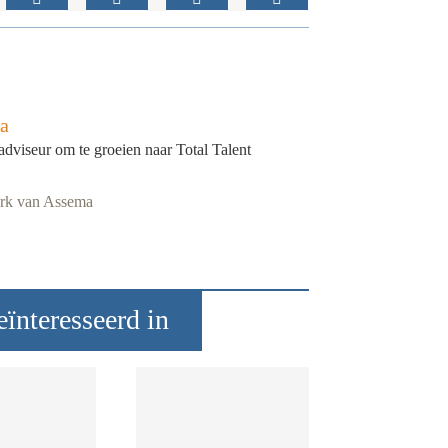
a
adviseur om te groeien naar Total Talent
ark van Assema
ïnteresseerd in