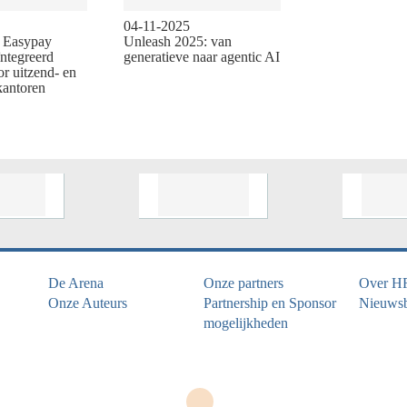
04-11-2025
n Easypay
Unleash 2025: van
ïntegreerd
generatieve naar agentic AI
or uitzend- en
kantoren
De Arena
Onze partners
Over H
Onze Auteurs
Partnership en Sponsor
Nieuwsb
mogelijkheden