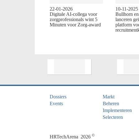
22-01-2026
10-11-2025
Digitale AI-collega voor
Bullhorn e
zorgprofessionals wint 5
lanceren ge
Minuten voor Zorg-award
platform vo
recruitment
Dossiers
Markt
Events
Beheren
Implementeren
Selecteren
©
HRTechArena
2026