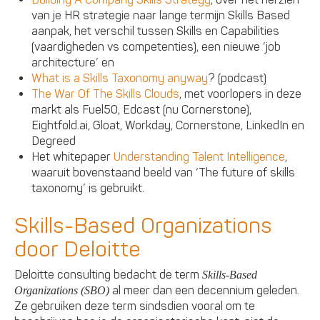
van je HR strategie naar lange termijn Skills Based
aanpak, het verschil tussen Skills en Capabilities
(vaardigheden vs competenties), een nieuwe ‘job
architecture’ en
What is a Skills Taxonomy anyway
? (podcast)
The War Of The Skills Clouds
, met voorlopers in deze
markt als Fuel50, Edcast (nu Cornerstone),
Eightfold.ai, Gloat, Workday, Cornerstone, LinkedIn en
Degreed
Het whitepaper
Understanding Talent Intelligence
,
waaruit bovenstaand beeld van ‘The future of skills
taxonomy’ is gebruikt.
Skills-Based Organizations
door Deloitte
Deloitte consulting bedacht de term
Skills-Based
al meer dan een decennium geleden.
Organizations (SBO)
Ze gebruiken deze term sindsdien vooral om te