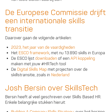
De Europese Commissie drijft
een internationale skills
transitie
Daarover gaan de volgende artikelen:
2023, het jaar van de vaardigheden
Het
ESCO framework
, met nu 13.890 skills in Europa
De ESCO lijst
downloaden
of een
API koppeling
maken met jouw #HRTech tool
De
Digital Skills Map
met projecten over de
skillstransitie, zoals in
Nederland
Josh Bersin over SkillsTech
Bersin heeft al veel geschreven over Skills Based HR.
Enkele belangrijke stukken hieruit:
Building A Company Skills Strategy
, over het herzien