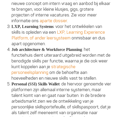
nieuwe concept om intern vraag en aanbod bij elkaar
te brengen, voor kleine klusjes, gigs, grotere
projecten of interne vacatures. Zie voor meer
informatie ons
aparte dossier
.
: voor het ontwikkelen van
LXP, Learning Systems
skills is opleiden via een
LXP, Learning Experience
Platform, of ander leersysteem
onmisbaar en dus
apart opgenomen.
: het
Job architecture & Workforce Planning
functiehuis dient uiteraard uitgebreid worden met de
benodigde skills per functie, waarna je die ook weer
kunt koppelen aan je
strategische
personeelsplanning
om de behoefte aan
hoeveelheden en nieuwe skills vast te stellen.
: de hiervoor genoemde vier
Personal (SSI) Skills Wallet
platformen zijn allemaal interne systemen, maar
talent komt van en gaat naar buiten. In de bredere
arbeidsmarkt zien we de ontwikkeling van je
persoonlijke skillsportefeuille, of skillspaspoort, dat je
als talent zelf meeneemt van organisatie naar