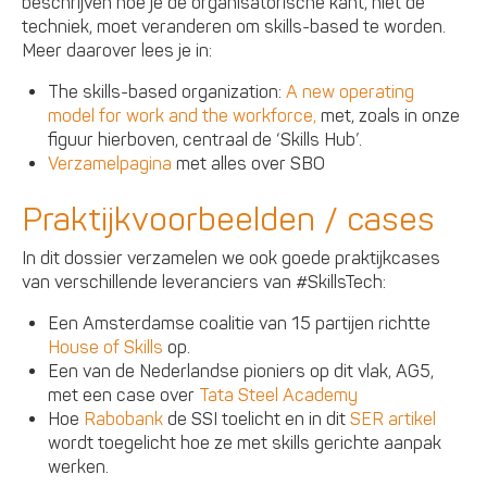
beschrijven hoe je de organisatorische kant, niet de
techniek, moet veranderen om skills-based te worden.
Meer daarover lees je in:
The skills-based organization:
A new operating
model for work and the workforce,
met, zoals in onze
figuur hierboven, centraal de ‘Skills Hub’.
Verzamelpagina
met alles over SBO
Praktijkvoorbeelden / cases
In dit dossier verzamelen we ook goede praktijkcases
van verschillende leveranciers van #SkillsTech:
Een Amsterdamse coalitie van 15 partijen richtte
House of Skills
op.
Een van de Nederlandse pioniers op dit vlak, AG5,
met een case over
Tata Steel Academy
Hoe
Rabobank
de SSI toelicht en in dit
SER artikel
wordt toegelicht hoe ze met skills gerichte aanpak
werken.