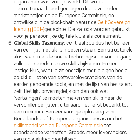
organisatie waarvoor je werkt. Dit wordt
internationaal breed gedragen door overheden,
marktpartijen en de Europese Commissie, en
ontwikkeld in de blockchain vanuit de
Self Sovereign
Identity (SSI-)
gedachte. Die zal ook worden gebruikt
voor je persoonlijke digitale kluis als consument.
: centraal zou dus het beheer
Global Skills Taxonomy
van een lijst met skills moeten staan. Een structurele
klus, want met de snelle technologische vooruitgang
zullen er steeds nieuwe skills bijkomen. En een
lastige klus, want je zit enerzijds met je eigen beeld
op skills, lijsten van softwareleveranciers van de
eerder genoemde tools, en met de lijst van het talent
zelf. Het lijkt onvermijdelijk om dan ook wat
‘vertalingen’ te moeten maken van skills naar de
verschillende lijsten, uiteraard het liefst beperkt tot
een minimum. Een eenvoudige oplossing voor
Nederlandse of Europese organisaties is om het
skillsmodel van de Europese Commissie
tot
standaard te verheffen. Steeds meer leveranciers
van tools sluiten daarbij aan.