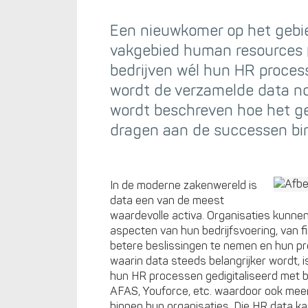
Een nieuwkomer op het gebie
vakgebied human resources 
bedrijven wél hun HR proces
wordt de verzamelde data nog 
wordt beschreven hoe het ge
dragen aan de successen bi
In de moderne zakenwereld is
data een van de meest
waardevolle activa. Organisaties kunnen
aspecten van hun bedrijfsvoering, van f
betere beslissingen te nemen en hun pr
waarin data steeds belangrijker wordt,
hun HR processen gedigitaliseerd met 
AFAS, Youforce, etc. waardoor ook meer
binnen hun organisaties. Die HR data 