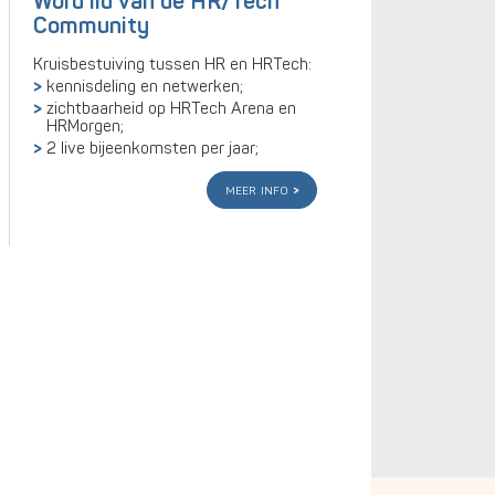
Word lid van de HR/Tech
Community
Kruisbestuiving tussen HR en HRTech:
kennisdeling en netwerken;
zichtbaarheid op HRTech Arena en
HRMorgen;
2 live bijeenkomsten per jaar;
meer info