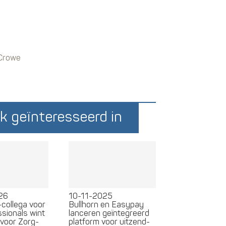
 Crowe
k geïnteresseerd in
26
10-11-2025
I-collega voor
Bullhorn en Easypay
sionals wint
lanceren geïntegreerd
 voor Zorg-
platform voor uitzend-