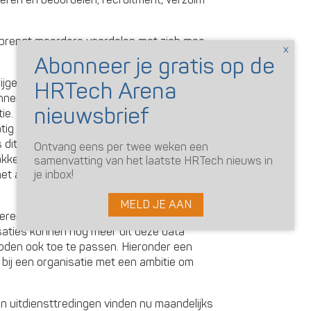
ren en beoordelen, recruitment, verzuim
 brengt meerdere voordelen met zich mee,
rijgen meer inzicht in HR processen en hun
nnen worden genomen op basis van feiten
ie.
matig berekeningen moeten maken van
 dit nu zichtbaar in één oogopslag.
Ontvang eens per twee weken een
kelijker voor de organisatie om de
samenvatting van het laatste HRTech nieuws in
je inbox!
met andere organisaties binnen dezelfde
MELD JE AAN
eren van data is pas de eerste stap van
saties kunnen nog meer uit deze data
oden ook toe te passen. Hieronder een
bij een organisatie met een ambitie om
n uitdiensttredingen vinden nu maandelijks