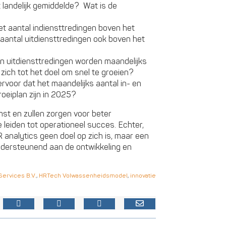
t landelijk gemiddelde? Wat is de
t aantal indiensttredingen boven het
 aantal uitdiensttredingen ook boven het
en uitdiensttredingen worden maandelijks
zich tot het doel om snel te groeien?
rvoor dat het maandelijks aantal in- en
roeiplan zijn in 2025?
mst en zullen zorgen voor beter
leiden tot operationeel succes. Echter,
 analytics geen doel op zich is, maar een
ndersteunend aan de ontwikkeling en
ervices B.V.
,
HRTech Volwassenheidsmodel
,
innovatie