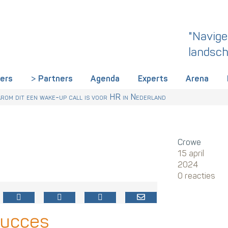
"Navige
landsch
iers
Partners
Agenda
Experts
Arena
rland een gemeenschappelijke skillstaal nodig heeft
r Talentstrategie kabinet. Skills-gerichte arbeidsmarkt onderdeel ac
 HR nu al regelen
om dit een wake-up call is voor HR in Nederland
Crowe
15 april
2024
0 reacties
succes