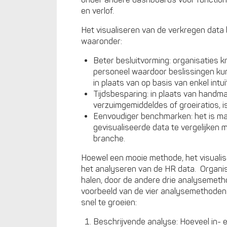
onder andere dashboards voor functione
en verlof.
Het visualiseren van de verkregen data
waaronder:
Beter besluitvorming: organisaties k
personeel waardoor beslissingen ku
in plaats van op basis van enkel intuït
Tijdsbesparing: in plaats van hand
verzuimgemiddeldes of groeiratios, is
Eenvoudiger benchmarken: het is mak
gevisualiseerde data te vergelijken 
branche.
Hoewel een mooie methode, het visualis
het analyseren van de HR data. Organi
halen, door de andere drie analysemeth
voorbeeld van de vier analysemethoden 
snel te groeien:
Beschrijvende analyse: Hoeveel in- e