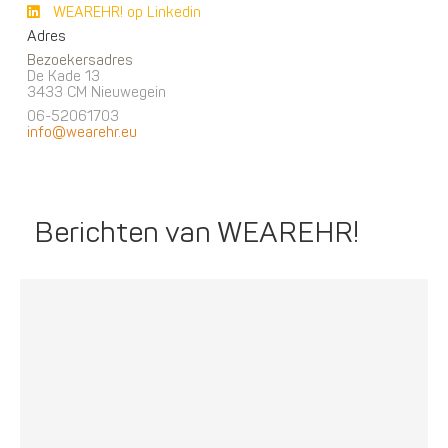
WEAREHR! op Linkedin
Adres
Bezoekersadres
De Kade 13
3433 CM Nieuwegein
06-52061703
info@wearehr.eu
Berichten van WEAREHR!