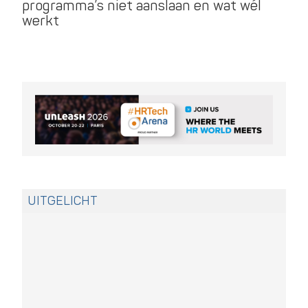
programma’s niet aanslaan en wat wél
me
werkt
ve
UITGELICHT