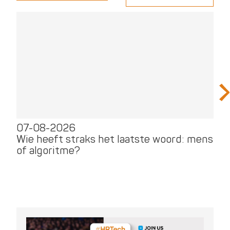
07-08-2026
0
Wie heeft straks het laatste woord: mens
Di
of algoritme?
tr