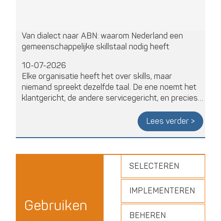
Van dialect naar ABN: waarom Nederland een
gemeenschappelijke skillstaal nodig heeft
10-07-2026
Elke organisatie heeft het over skills, maar
niemand spreekt dezelfde taal. De ene noemt het
klantgericht, de andere servicegericht, en precies
daar loopt matching op de arbeidsmarkt vast.
Kevin Sikma en Jeroen Bovenlander van
Lees verder >
CompetentNL leggen in een webinar van
HRMorgen & HRTech Arena uit hoe de nationale
skillstaal die spraakverwarring moet oplossen, en
waarom Nederland daarin internationaal opvallend
SELECTEREN
ver is.
IMPLEMENTEREN
Gebruiken
BEHEREN