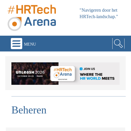
"Navigeren door het
HRTech-landschap."
menu
Beheren