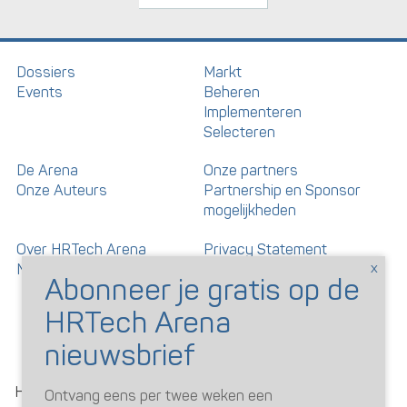
Dossiers
Markt
Events
Beheren
Implementeren
Selecteren
De Arena
Onze partners
Onze Auteurs
Partnership en Sponsor
mogelijkheden
Over HRTech Arena
Privacy Statement
Nieuwsbrief
Gedragscode artikelen en
reacties
©
HRTechArena
2026
Ontvang eens per twee weken een