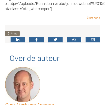
plaatje=”/uploads/Kennisbank/robotje_nieuwsbrief%20150
ctaclass=”cta_whitepaper”}
branche
Print
Over de auteur