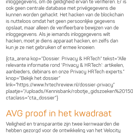
inloggegevens, om de geldigheid ervan te verifiëren. Er is
ook geen centrale database met privégegevens die
kunnen worden gehackt. Het hacken van de blockchain
is nutteloos omdat het geen persoonlijke gegevens
opslaat, maar alleen de verifieerbare bewijzen van de
inloggegevens. Als je iemands inloggegevens wilt
hacken, moet je diens apparaat hacken, en zelfs dan
kun je ze niet gebruiken of ermee knoeien.
{cta_arena kop=”Dossier: Privacy & HRTech” tekst=”Alle
relevante informatie rond ‘Privacy & HRTech’: artikelen,
aanbieders, debinars en onze Privacy HRTech experts.”
knop=”Bekijk het dossier”
link=”https://www.hrtechreview.nl/dossier-privacy”
plaatje=”/uploads/Kennisbank/robotje_gidszoeken%20150.
ctaclass=”cta_dossier”}
AVG proof in het kwadraat
Veiligheid en transparantie zijn twee kernwaarden die
hebben gezorgd voor de ontwikkeling van het Velocity