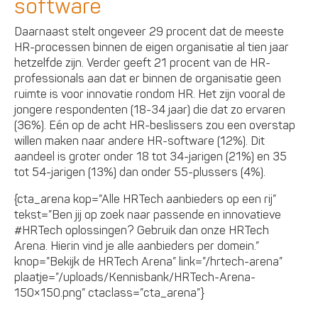
software
Daarnaast stelt ongeveer 29 procent dat de meeste
HR-processen binnen de eigen organisatie al tien jaar
hetzelfde zijn. Verder geeft 21 procent van de HR-
professionals aan dat er binnen de organisatie geen
ruimte is voor innovatie rondom HR. Het zijn vooral de
jongere respondenten (18-34 jaar) die dat zo ervaren
(36%). Eén op de acht HR-beslissers zou een overstap
willen maken naar andere HR-software (12%). Dit
aandeel is groter onder 18 tot 34-jarigen (21%) en 35
tot 54-jarigen (13%) dan onder 55-plussers (4%).
{cta_arena kop=”Alle HRTech aanbieders op een rij”
tekst=”Ben jij op zoek naar passende en innovatieve
#HRTech oplossingen? Gebruik dan onze HRTech
Arena. Hierin vind je alle aanbieders per domein.”
knop=”Bekijk de HRTech Arena” link=”/hrtech-arena”
plaatje=”/uploads/Kennisbank/HRTech-Arena-
150×150.png” ctaclass=”cta_arena”}