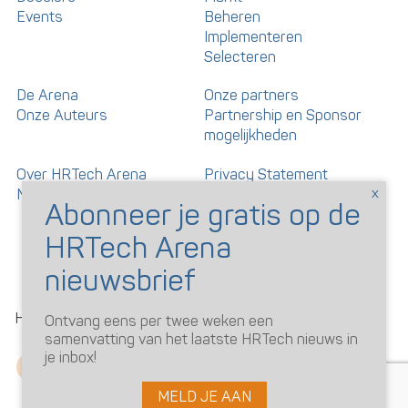
Events
Beheren
Implementeren
Selecteren
De Arena
Onze partners
Onze Auteurs
Partnership en Sponsor
mogelijkheden
Over HRTech Arena
Privacy Statement
Nieuwsbrief
Gedragscode artikelen en
reacties
©
HRTechArena
2026
Ontvang eens per twee weken een
samenvatting van het laatste HRTech nieuws in
je inbox!
MELD JE AAN