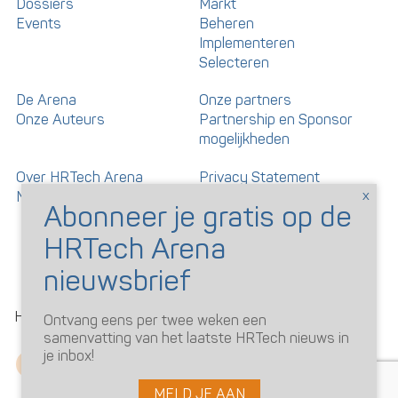
Dossiers
Markt
Events
Beheren
Implementeren
Selecteren
De Arena
Onze partners
Onze Auteurs
Partnership en Sponsor
mogelijkheden
Over HRTech Arena
Privacy Statement
Nieuwsbrief
Gedragscode artikelen en
reacties
©
HRTechArena
2026
Ontvang eens per twee weken een
samenvatting van het laatste HRTech nieuws in
je inbox!
MELD JE AAN