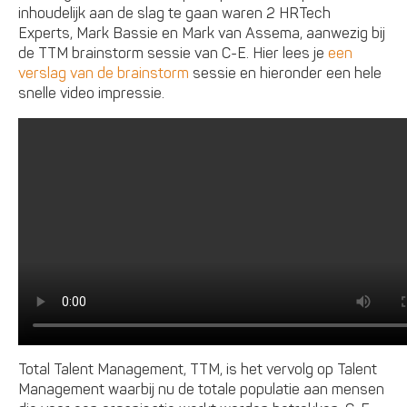
inhoudelijk aan de slag te gaan waren 2 HRTech
Experts, Mark Bassie en Mark van Assema, aanwezig bij
de TTM brainstorm sessie van C-E. Hier lees je
een
verslag van de brainstorm
sessie en hieronder een hele
snelle video impressie.
Total Talent Management, TTM, is het vervolg op Talent
Management waarbij nu de totale populatie aan mensen