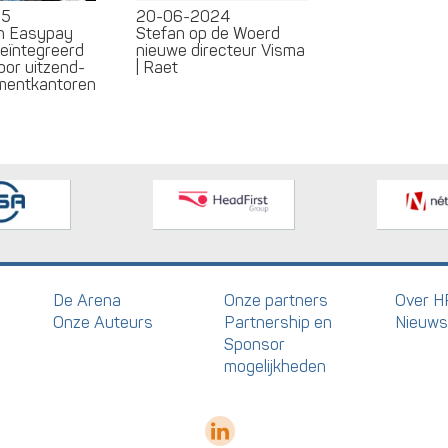
25
20-06-2024
en Easypay
Stefan op de Woerd
geïntegreerd
nieuwe directeur Visma
oor uitzend-
| Raet
tmentkantoren
De Arena
Onze partners
Over H
Onze Auteurs
Partnership en
Nieuws
Sponsor
mogelijkheden