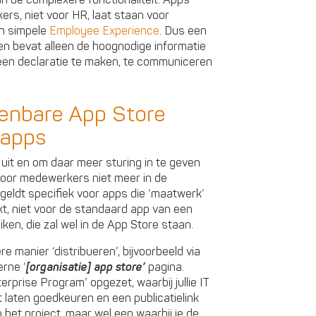
van de complexere functionaliteit. Apps
rs, niet voor HR, laat staan voor
en simpele
Employee Experience
. Dus een
 en bevat alleen de hoognodige informatie
, een declaratie te maken, te communiceren
penbare App Store
 apps
 uit en om daar meer sturing in te geven
 voor medewerkers niet meer in de
eldt specifiek voor apps die ‘maatwerk’
akt, niet voor de standaard app van een
ken, die zal wel in de App Store staan.
manier ‘distribueren’, bijvoorbeeld via
erne ‘
[organisatie] app store’
pagina.
rprise Program’ opgezet, waarbij jullie IT
laten goedkeuren en een publicatielink
n het project, maar wel een waarbij je de