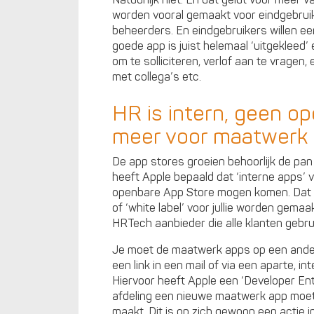
Natuurlijk niet. En dat geldt voor meer 
worden vooral gemaakt voor eindgebruike
beheerders. En eindgebruikers willen e
goede app is juist helemaal ‘uitgekleed’
om te solliciteren, verlof aan te vragen
met collega’s etc.
HR is intern, geen o
meer voor maatwerk
De app stores groeien behoorlijk de pan
heeft Apple bepaald dat ‘interne apps’
openbare App Store mogen komen. Dat g
of ‘white label’ voor jullie worden gema
HRTech aanbieder die alle klanten gebrui
Je moet de maatwerk apps op een andere 
een link in een mail of via een aparte, int
Hiervoor heeft Apple een ‘Developer Ente
afdeling een nieuwe maatwerk app moet 
maakt. Dit is op zich gewoon een actie i