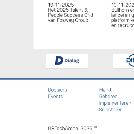
19-11-2025
10-11-20
Het 2025 Talent &
Bullhorn 
People Success Grid
lanceren 
van Fosway Group
platform v
en recrui
Dossiers
Markt
Events
Beheren
Implementeren
Selecteren
©
HRTechArena
2026