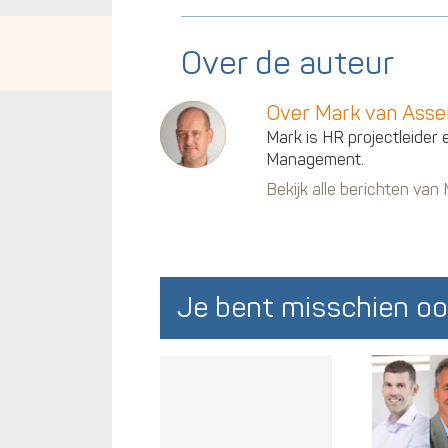
Over de auteur
Over Mark van Ass
Mark is HR projectleider 
Management.
Bekijk alle berichten va
Je bent misschien oo