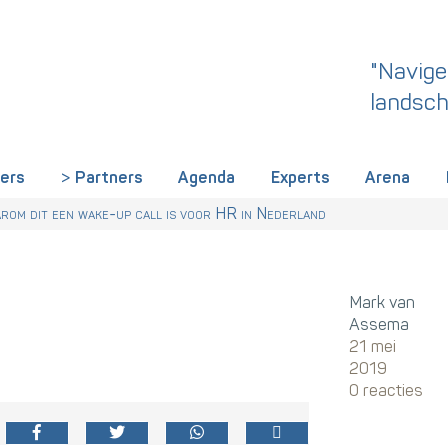
"Navige
landsch
iers
Partners
Agenda
Experts
Arena
rland een gemeenschappelijke skillstaal nodig heeft
r Talentstrategie kabinet. Skills-gerichte arbeidsmarkt onderdeel ac
 HR nu al regelen
om dit een wake-up call is voor HR in Nederland
Mark van
Assema
21 mei
2019
0 reacties