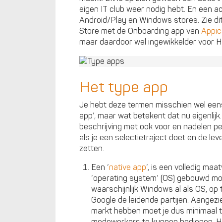
eigen IT club weer nodig hebt. En een ac
Android/Play en Windows stores. Zie dit
Store met de Onboarding app van
Appic
maar daardoor wel ingewikkelder voor H
Het type app
Je hebt deze termen misschien wel eens
app’, maar wat betekent dat nu eigenlijk
beschrijving met ook voor en nadelen pe
als je een selectietraject doet en de l
zetten.
Een ‘
native app
‘, is een volledig ma
‘operating system’ (OS) gebouwd mo
waarschijnlijk Windows al als OS, op
Google de leidende partijen. Aangezi
markt hebben moet je dus minimaal t
medewerkers te kunnen bedienen. Het