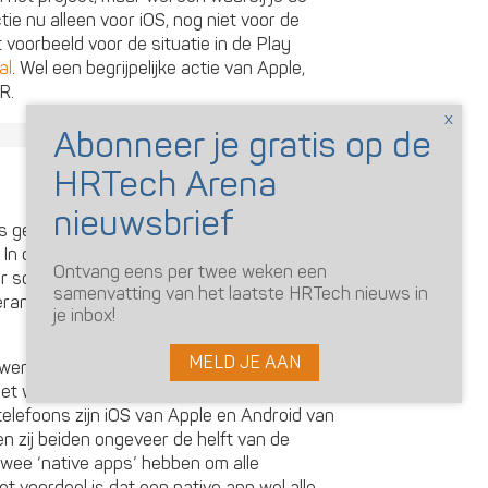
tie nu alleen voor iOS, nog niet voor de
 voorbeeld voor de situatie in de Play
al
. Wel een begrijpelijke actie van Apple,
R.
 gehoord, een ‘native app’ en een ‘hybride
. In onze kennisbank vind je de uitgebreide
Ontvang eens per twee weken een
r soort app. Dat is handig om te checken
samenvatting van het laatste HRTech nieuws in
everancier met een van deze types aan komt
je inbox!
MELD JE AAN
atwerk stuk software, dat ook nog eens per
et worden. Op je desktop heb je
 telefoons zijn iOS van Apple en Android van
en zij beiden ongeveer de helft van de
wee ‘native apps’ hebben om alle
 voordeel is dat een native app wel alle