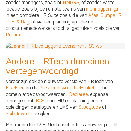
zonder managers, zoals bij
NMBRS
, of zonder vaste
locatie, zoals bij de remote teams van
monneypenny.nl
in een complete HR Suite zoals die van
Afas
,
SympaHR
of
HR2Day
, of via een planning app die de
productiemedewerkers toch al gebruiken zoals die van
Protime
.
Andere HRTech domeinen
vertegenwoordigd
Verder zijn ook de nieuwste versie van HRTech van
FiscFree
en de
Personeelsvoordeelwinkel
, uit het
domein arbeidsvoorwaarden,
Declaree
, expense
management,
BCS
, core HR en planning en de
opleidingen catalogus en LMS van
Studytube
of
SkillsTown
te bekijken.
Met meer dan 17 HRTech aanbieders aanwezig op dit