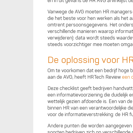
en in dit geval is de HR AVG afvinklijst
Vanwege de AVG moeten HR managers- 
die het beste voor hen werken als het 
omtrent persoonsgegevens. Het ondersc
verschillende manieren waarop informat
verwijderen): data wordt steeds waardev
steeds voorzichtiger mee moeten omga
De oplossing voor HR
Om te voorkomen dat een bedrijf hoge b
aan de AVG, heeft HRTech Review
een c
Deze checklist geeft bedrijven handvat
een informatievoorziening die duidelijk 
wettelijk gezien afdoende is. Een van de 
binnen HR van een verantwoordelijke d
voor de informatieverstrekking: de HR 
Andere punten die worden aangegeven op
soorten bedrijven zich op verschillend