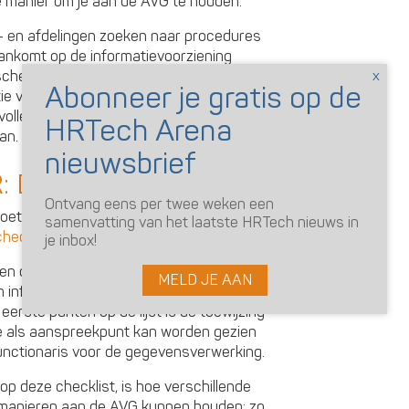
 dé manier om je aan de AVG te houden.
en afdelingen zoeken naar procedures
aankomt op de informatievoorziening
heid tussen type informatie, de
ie verwerkt wordt (van overzetten tot
oller, en dat betekent dat we er ook
an.
: De HR AVG afvinklijst
Ontvang eens per twee weken een
oetes moet betalen voor het niet voldoen
samenvatting van het laatste HRTech nieuws in
hecklist of afvinklijst voor HR
opgesteld.
je inbox!
ten om stap voor stap toe te werken naar
MELD JE AAN
en informatief voor de werkende is en zo
eerste punten op de lijst is de toewijzing
ie als aanspreekpunt kan worden gezien
functionaris voor de gegevensverwerking.
 deze checklist, is hoe verschillende
e manieren aan de AVG kunnen houden: zo