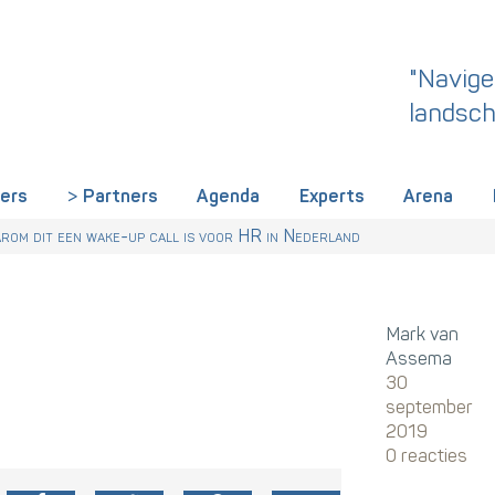
"Navige
landsch
iers
Partners
Agenda
Experts
Arena
rland een gemeenschappelijke skillstaal nodig heeft
r Talentstrategie kabinet. Skills-gerichte arbeidsmarkt onderdeel ac
 HR nu al regelen
om dit een wake-up call is voor HR in Nederland
Mark van
Assema
30
september
2019
0 reacties