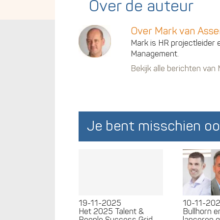
Over de auteur
Over Mark van Ass
Mark is HR projectleider 
Management.
Bekijk alle berichten va
Je bent misschien oo
19-11-2025
10-11-20
Het 2025 Talent &
Bullhorn 
People Success Grid
lanceren 