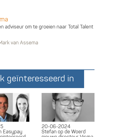
ema
en adviseur om te groeien naar Total Talent
n Mark van Assema
k geïnteresseerd in
25
20-06-2024
en Easypay
Stefan op de Woerd
geïntegreerd
nieuwe directeur Visma