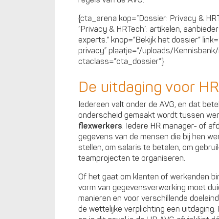
regels van de AVG.
{cta_arena kop=”Dossier: Privacy & HRT
‘Privacy & HRTech’: artikelen, aanbied
experts.” knop=”Bekijk het dossier” lin
privacy” plaatje=”/uploads/Kennisbank
ctaclass=”cta_dossier”}
De uitdaging voor HR
Iedereen valt onder de AVG, en dat bete
onderscheid gemaakt wordt tussen we
flexwerkers
. Iedere HR manager- of afd
gegevens van de mensen die bij hen wer
stellen, om salaris te betalen, om gebr
teamprojecten te organiseren.
Of het gaat om klanten of werkenden bin
vorm van gegevensverwerking moet duidel
manieren en voor verschillende doelein
de wettelijke verplichting een uitdaging.