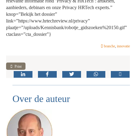
relevante informatie rond ‘Privacy & HRTech’: artikelen,
aanbieders, debinars en onze Privacy HRTech experts.”
knop=”Bekijk het dossier”
link=”https://www.hrtechreview.nl/privacy”
plaatje=”/uploads/Kennisbank/robotje_gidszoeken%20150.gif”
ctaclass=”cta_dossier”}
branche
,
innovatie
Print
Over de auteur