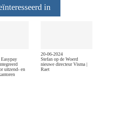
ïnteresseerd in
20-06-2024
n Easypay
Stefan op de Woerd
ïntegreerd
nieuwe directeur Visma |
or uitzend- en
Raet
kantoren