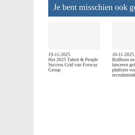
Je bent misschien ook ge
19-11-2025
10-11-2025
Het 2025 Talent & People
Bullhorn e
Success Grid van Fosway
lanceren ge
Group
platform vo
recruitment