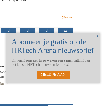
isering bij te benen.
branche
Ontvang eens per twee weken een samenvatting van
het laatste HRTech nieuws in je inbox!
 plaatst hier interviews en eigen artikelen.
ankondigingen of (met toestemming) overgenomen
MELD JE AAN
 kunt u sturen naar redactie[AT]zipmedia.nl
dactie