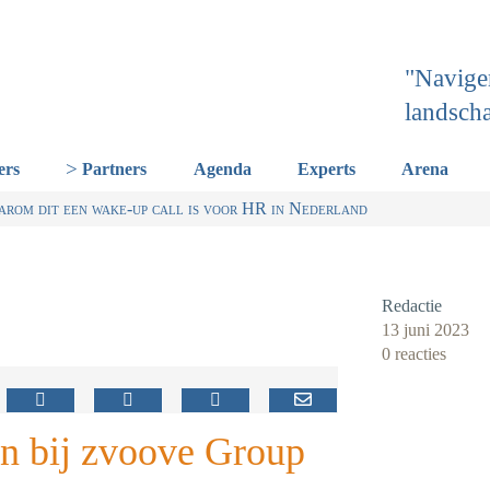
"Navige
landsch
ers
Partners
Agenda
Experts
Arena
erland een gemeenschappelijke skillstaal nodig heeft
or Talentstrategie kabinet. Skills-gerichte arbeidsmarkt onderdeel 
t HR nu al regelen
om dit een wake-up call is voor HR in Nederland
Redactie
13 juni 2023
0 reacties
an bij zvoove Group