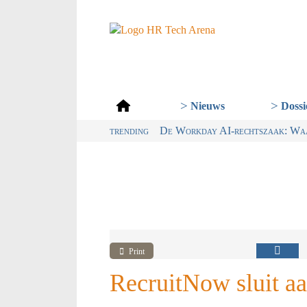
Dossi
Nieuws
trending
Van dialect naar ABN: waarom Ned
Digitalisering & AI cruciaal vo
Wet loontransparantie: dit moe
De Workday AI-rechtszaak: Waar
Print
RecruitNow sluit a