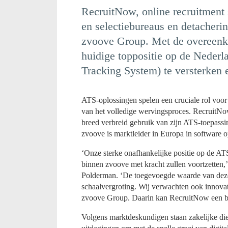
RecruitNow, online recruitment s
en selectiebureaus en detacherin
zvoove Group. Met de overeenk
huidige toppositie op de Neder
Tracking System) te versterken e
ATS-oplossingen spelen een cruciale rol voor 
van het volledige wervingsproces. RecruitNow
breed verbreid gebruik van zijn ATS-toepassi
zvoove is marktleider in Europa in software o
‘Onze sterke onafhankelijke positie op de ATS
binnen zvoove met kracht zullen voortzetten
Polderman. ‘De toegevoegde waarde van deze b
schaalvergroting. Wij verwachten ook innovat
zvoove Group. Daarin kan RecruitNow een bel
Volgens marktdeskundigen staan zakelijke die