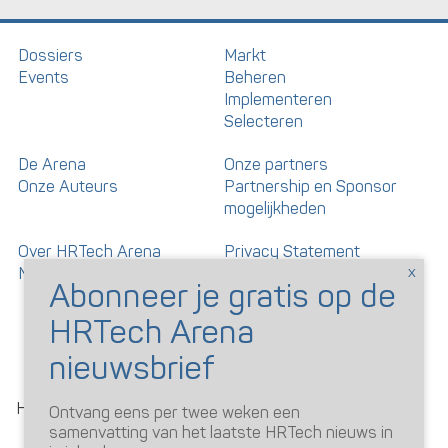
Dossiers
Markt
Events
Beheren
Implementeren
Selecteren
De Arena
Onze partners
Onze Auteurs
Partnership en Sponsor
mogelijkheden
Over HRTech Arena
Privacy Statement
Nieuwsbrief
Gedragscode artikelen en
reacties
©
HRTechArena
2026
Ontvang eens per twee weken een
samenvatting van het laatste HRTech nieuws in