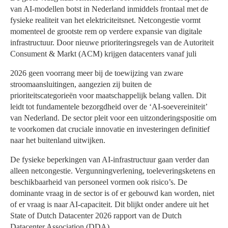
van AI-modellen botst in Nederland inmiddels frontaal met de
fysieke realiteit van het elektriciteitsnet. Netcongestie vormt
momenteel de grootste rem op verdere expansie van digitale
infrastructuur. Door nieuwe prioriteringsregels van de Autoriteit
Consument & Markt (ACM) krijgen datacenters vanaf juli
2026 geen voorrang meer bij de toewijzing van zware
stroomaansluitingen, aangezien zij buiten de
prioriteitscategorieën voor maatschappelijk belang vallen. Dit
leidt tot fundamentele bezorgdheid over de ‘AI-soevereiniteit’
van Nederland. De sector pleit voor een uitzonderingspositie om
te voorkomen dat cruciale innovatie en investeringen definitief
naar het buitenland uitwijken.
De fysieke beperkingen van AI-infrastructuur gaan verder dan
alleen netcongestie. Vergunningverlening, toeleveringsketens en
beschikbaarheid van personeel vormen ook risico’s. De
dominante vraag in de sector is of er gebouwd kan worden, niet
of er vraag is naar AI-capaciteit. Dit blijkt onder andere uit het
State of Dutch Datacenter 2026 rapport van de Dutch
Datacenter Association (DDA).