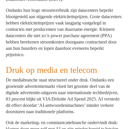
Ondanks hun hoge stroomverbruik zijn datacenters beperkt
blootgesteld aan stijgende elektriciteitsprijzen. Grote datacenters
hebben elektriciteitsprijzen vaak langjarig vastgelegd in
contracten met producenten van duurzame energie. Kleinere
datacenters die niet zo’n power purchase agreement (PPA)
hebben berekenen stroomkosten doorgaans contractueel door
aan hun huurders en lopen daardoor eveneens beperkt
prijsrisico.
Druk op media en telecom
De mediabranche staat structureel onder druk. Ondanks een
groeiende advertentiemarkt vloeit het grootste deel van de
digitale advertentie-uitgaven naar internationale techbedrijven,
83 procent blijkt uit VIA/Deloitte Ad Spend 2025. AI versterkt
dit effect doordat ‘AI-antwoordenmachines’ minder verkeer
doorsturen naar traditionele platforms.
Ook de marketing- en communicatiebranche ondervindt druk:
klanten doen meer zelf met AI en zijn minder bereid te betalen