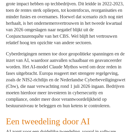
grote impact hebben op techbedrijven. Dit leidde in 2022-2023,
toen de rentes sterk opliepen, tot kostenfocus, reorganisaties en
minder fusies en overnames. Hoewel dat scenario zich nog niet
herhaalt, is het ondernemersvertrouwen in het tweede kwartaal
van 2026 omgeslagen naar negatief blijkt uit de
Conjunctuurenquête van het CBS. Wel blijft het vertrouwen
relatief hoog ten opzichte van andere sectoren.
Cyberdreigingen nemen toe door geopolitieke spanningen en de
inzet van AI, waardoor aanvallen schaalbaar en geavanceerder
worden. Het AI-model Claude Mythos werd om deze reden in
fases uitgebracht. Europa reageert met strengere regelgeving,
zoals de NIS2-richtlijn en de Nederlandse Cyberbeveiligingswet
(Cbw), die naar verwachting rond 1 juli 2026 ingaan. Bedrijven
moeten hierdoor meer investeren in cybersecurity en
compliance, onder meer door verantwoordelijkheid op
bestuursniveau te beleggen en hun ketens te controleren.
Een tweedeling door AI
AI zorgt voor een duidelijke tweedeling, vooral in software.