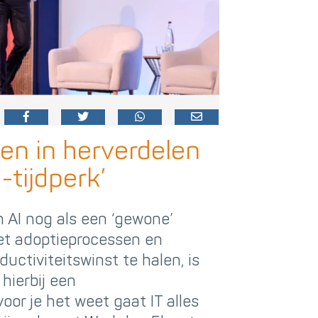
en in herverdelen
-tijdperk’
 AI nog als een ‘gewone’
met adoptieprocessen en
uctiviteitswinst te halen, is
hierbij een
oor je het weet gaat IT alles