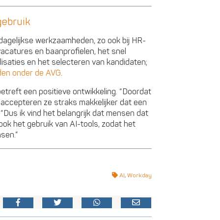
gebruik
 dagelijkse werkzaamheden, zo ook bij HR-
vacatures en baanprofielen, het snel
isaties en het selecteren van kandidaten;
lden onder de AVG
.
betreft een positieve ontwikkeling. “Doordat
 accepteren ze straks makkelijker dat een
t. “Dus ik vind het belangrijk dat mensen dat
ook het gebruik van AI-tools, zodat het
sen.”
AI
,
Workday