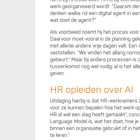
werk georganiseerd wordt. “Daarom denk
denken welke rol een digital agent in e
wat doet de agent?”
Als voorbeeld noemt hij het proces voo
Daarvoor moet vooral in de planning geke
met allerlei andere vrije dagen valt. Een
vaststellen. “We vinden het allang norm
gebeurt.” Maar bij andere processen is d
tussenkomst nog wel nodig, al is het all
geven.
HR opleiden over AI
Uitdaging hierbij is dat HR-werknemers 
voor ze kunnen bepalen hoe het werk op
HR al wel een slag heeft gemaakt”, con
Language Model is, wat het doet, hoe je h
binnen een organisatie gebruikt of in he
te leren.”