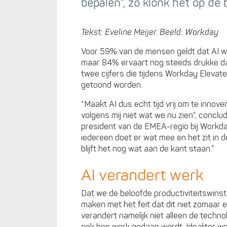
bepalen”, zo klonk het op de
Tekst: Eveline Meijer. Beeld: Workday
Voor 59% van de mensen geldt dat AI we
maar 84% ervaart nog steeds drukke da
twee cijfers die tijdens Workday Eleva
getoond worden.
“Maakt AI dus echt tijd vrij om te innov
volgens mij niet wat we nu zien”, conclu
president van de EMEA-regio bij Workday
iedereen doet er wat mee en het zit in 
blijft het nog wat aan de kant staan.”
AI verandert werk
Dat we de beloofde productiviteitswinst
maken met het feit dat dit niet zomaar e
verandert namelijk niet alleen de techno