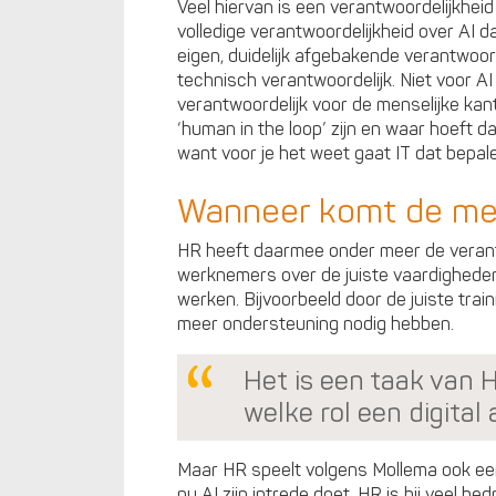
Veel hiervan is een verantwoordelijkheid
volledige verantwoordelijkheid over AI da
eigen, duidelijk afgebakende verantwoorde
technisch verantwoordelijk. Niet voor AI
verantwoordelijk voor de menselijke ka
‘human in the loop’ zijn en waar hoeft d
want voor je het weet gaat IT dat bepale
Wanneer komt de m
HR heeft daarmee onder meer de verant
werknemers over de juiste vaardigheden
werken. Bijvoorbeeld door de juiste tra
meer ondersteuning nodig hebben.
Het is een taak van
welke rol een digital
Maar HR speelt volgens Mollema ook een
nu AI zijn intrede doet. HR is bij veel be