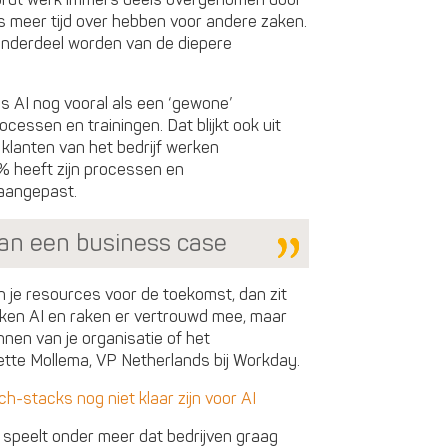
wordt werk immers deels overgenomen door
 meer tijd over hebben voor andere zaken.
onderdeel worden van de diepere
 AI nog vooral als een ‘gewone’
ocessen en trainingen. Dat blijkt ook uit
 klanten van het bedrijf werken
% heeft zijn processen en
 aangepast.
dan een business case
n je resources voor de toekomst, dan zit
ken AI en raken er vertrouwd mee, maar
nnen van je organisatie of het
Hette Mollema, VP Netherlands bij Workday.
stacks nog niet klaar zijn voor AI
 speelt onder meer dat bedrijven graag