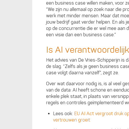
een business case willen maken, voor ze
“We zijn nu allemaal op zoek naar die pr
werk met minder mensen. Maar dat moet n
jouw bedrijf gaat verder helpen. En als j
op de concurrentie die er wel mee aan de
een visie dan een business case.”
Is AI verantwoordelij
Het advies van De Vries-Schipperijn is
de slag. “Zelfs als je geen business ca
case volgt daarna vanzelf”, zegt ze.
Over wat daarvoor nodig is, is al veel 
van de data: AI heeft schone en eenduidi
enkele plek staat, in plaats van versni
regels en controles geïmplementeerd wo
Lees ook:
EU AI Act vergroot druk o
vertrouwen groeit