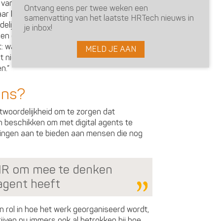
 van IT. Maar het risico bestaat dat we de
Ontvang eens per twee weken een
ar laten liggen. Dat terwijl HR ook een
samenvatting van het laatste HRTech nieuws in
lijkheid heeft, vindt Mollema. “HR is niet
je inbox!
 en ook niet voor data. Maar HR is wel
nt: wat moet iemand kunnen, waar moet de
MELD JE AAN
at niet? En HR moet die rol ook claimen,
n.”
ens?
woordelijkheid om te zorgen dat
 beschikken om met digital agents te
iningen aan te bieden aan mensen die nog
 HR om mee te denken
 agent heeft
 rol in hoe het werk georganiseerd wordt,
drijven nu immers ook al betrokken bij hoe