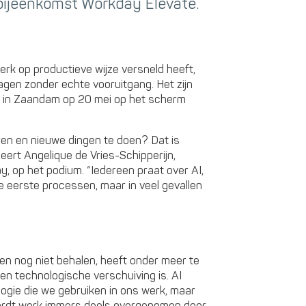
 bijeenkomst Workday Elevate.
rk op productieve wijze versneld heeft,
gen zonder echte vooruitgang. Het zijn
te in Zaandam op 20 mei op het scherm
eren en nieuwe dingen te doen? Dat is
deert Angelique de Vries-Schipperijn,
, op het podium. “Iedereen praat over AI,
de eerste processen, maar in veel gevallen
en nog niet behalen, heeft onder meer te
en technologische verschuiving is. AI
logie die we gebruiken in ons werk, maar