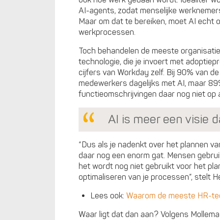
ook hoe werk gedaan wordt. Idealiter 
AI-agents, zodat menselijke werknemers
Maar om dat te bereiken, moet AI echt 
werkprocessen.
Toch behandelen de meeste organisaties
technologie, die je invoert met adoptiepr
cijfers van Workday zelf. Bij 90% van de
medewerkers dagelijks met AI, maar 89
functieomschrijvingen daar nog niet op
AI is meer een visie 
“Dus als je nadenkt over het plannen va
daar nog een enorm gat. Mensen gebrui
het wordt nog niet gebruikt voor het pla
optimaliseren van je processen”, stelt 
Lees ook:
Waarom de meeste HR-tech-
Waar ligt dat dan aan? Volgens Mollema