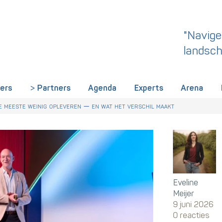
"Navige
landsch
iers
Partners
Agenda
Experts
Arena
 dit een wake-up call is voor HR in Nederland
r Talentstrategie kabinet. Skills-gerichte arbeidsmarkt onderdeel ac
derland een gemeenschappelijke skillstaal nodig heeft
 meeste weinig opleveren — en wat het verschil maakt
Eveline
Meijer
9 juni 2026
0 reacties