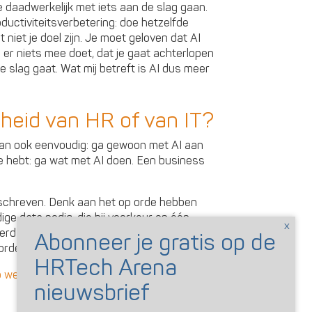
 daadwerkelijk met iets aan de slag gaan.
oductiviteitsverbetering: doe hetzelfde
iet je doel zijn. Je moet geloven dat AI
e er niets mee doet, dat je gaat achterlopen
 slag gaat. Wat mij betreft is AI dus meer
kheid van HR of van IT?
 dan ook eenvoudig: ga gewoon met AI aan
se hebt: ga wat met AI doen. Een business
geschreven. Denk aan het op orde hebben
ge data nodig, die bij voorkeur op één
pperd over diverse systemen. Ook moeten
rden, om te zorgen dat AI niet ontspoort.
p werkgevers: kloof tussen AI-gebruik en