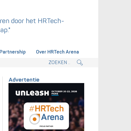
ren door het HRTech-
ap."
Partnership
Over HRTech Arena
tieplan.
Advertentie