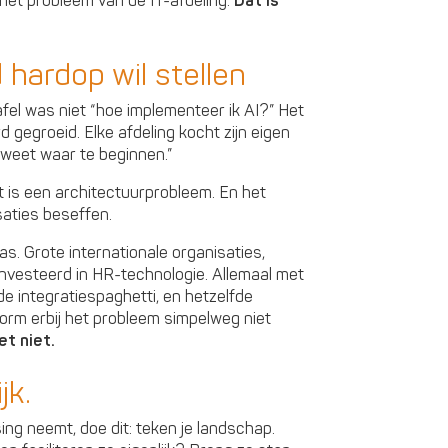
het probleem van de IT-afdeling.
Dat is
hardop wil stellen
afel was niet “hoe implementeer ik AI?” Het
rd gegroeid. Elke afdeling kocht zijn eigen
 weet waar te beginnen.”
t is een architectuurprobleem. En het
saties beseffen.
s. Grote internationale organisaties,
eïnvesteerd in HR-technologie. Allemaal met
fde integratiespaghetti, en hetzelfde
orm erbij het probleem simpelweg niet
et niet.
jk.
ng neemt, doe dit: teken je landschap.