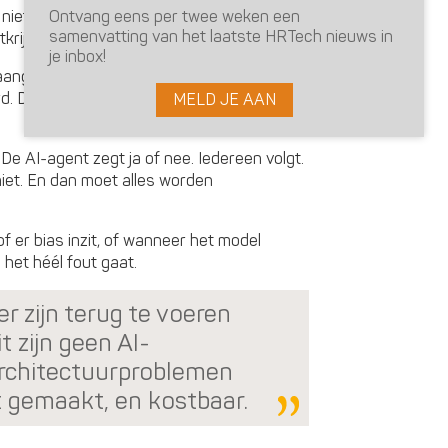
niet meer zijn bijgewerkt. AI voert dat
Ontvang eens per twee weken een
samenvatting van het laatste HRTech nieuws in
itkrijgt is schone rommel.
je inbox!
 aangeschaft omdat iedereen zei dat het
rd. Dus bouwt de AI precies het goede
MELD JE AAN
De AI-agent zegt ja of nee. Iedereen volgt.
niet. En dan moet alles worden
of er bias inzit, of wanneer het model
 het héél fout gaat.
er zijn terug te voeren
 zijn geen AI-
architectuurproblemen
t gemaakt, en kostbaar.