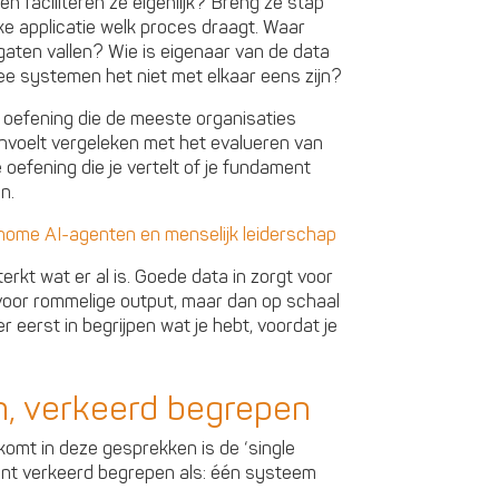
 faciliteren ze eigenlijk? Breng ze stap
elke applicatie welk proces draagt. Waar
aten vallen? Wie is eigenaar van de data
ee systemen het niet met elkaar eens zijn?
e oefening die de meeste organisaties
anvoelt vergeleken met het evalueren van
 oefening die je vertelt of je fundament
n.
nome AI-agenten en menselijk leiderschap
erkt wat er al is. Goede data in zorgt voor
voor rommelige output, maar dan op schaal
 eerst in begrijpen wat je hebt, voordat je
th, verkeerd begrepen
omt in deze gesprekken is de ‘single
ent verkeerd begrepen als: één systeem