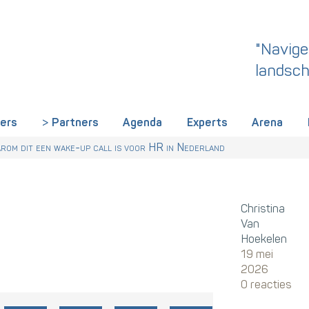
"Navige
landsch
iers
Partners
Agenda
Experts
Arena
rland een gemeenschappelijke skillstaal nodig heeft
r Talentstrategie kabinet. Skills-gerichte arbeidsmarkt onderdeel ac
 HR nu al regelen
om dit een wake-up call is voor HR in Nederland
Christina
Van
Hoekelen
19 mei
2026
0 reacties