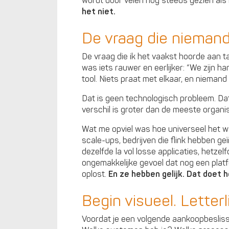
wordt door velen nog steeds gezien als 
het niet.
De vraag die niemand 
De vraag die ik het vaakst hoorde aan t
was iets rauwer en eerlijker: “We zijn ha
tool. Niets praat met elkaar, en niemand
Dat is geen technologisch probleem. Da
verschil is groter dan de meeste organi
Wat me opviel was hoe universeel het wa
scale-ups, bedrijven die flink hebben g
dezelfde la vol losse applicaties, hetzel
ongemakkelijke gevoel dat nog een platf
oplost.
En ze hebben gelijk. Dat doet h
Begin visueel. Letterli
Voordat je een volgende aankoopbeslissi