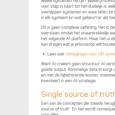
Welke systemen heb je? Welke processen
voor stap in kaart tot het duidelijk is w
overlappen systemen en waar laten ze g
in elk systeem en wat gebeurt er als tw
Dit is geen complexe oefening. Het is d
overslaan, omdat het onaantrekkelijk a
het volgende AI-platform. Maar het is de
kan dragen wat je erbovenop wilt bouwe
Lees ook:
Uitdagingen voor HR: auto
Want AI creëert geen structuur. AI verst
goede output. Rommelige data in zorgt 
en met de bijbehorende kosten. Investeer
investeert in een AI-strategie.
Single source of tru
Een van de concepten die steeds terugk
source of truth’. En het wordt consequ
voor alles.