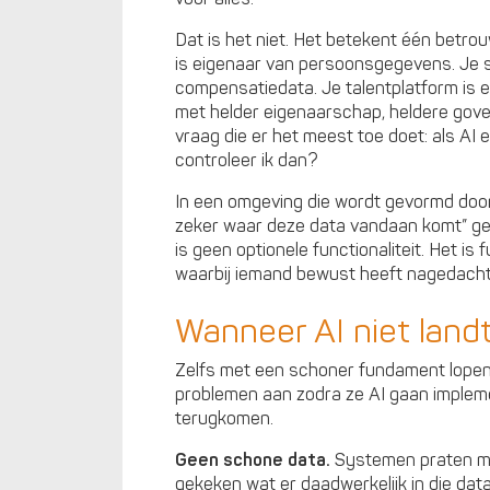
Dat is het niet. Het betekent één betr
is eigenaar van persoonsgegevens. Je s
compensatiedata. Je talentplatform is ei
met helder eigenaarschap, heldere gov
vraag die er het meest toe doet: als AI e
controleer ik dan?
In een omgeving die wordt gevormd door 
zeker waar deze data vandaan komt” ge
is geen optionele functionaliteit. Het is
waarbij iemand bewust heeft nagedacht
Wanneer AI niet land
Zelfs met een schoner fundament lopen
problemen aan zodra ze AI gaan implemen
terugkomen.
Geen schone data.
Systemen praten me
gekeken wat er daadwerkelijk in die dat