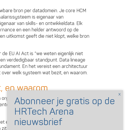
ouwbare bron per datadomein. Je core HCM
alarissysteem is eigenaar van
genaar van skills- en ontwikkeldata. Elk
ernance en een helder antwoord op de
en uitkomst geeft die niet klopt, welke bron
de EU AI Act is “we weten eigenlijk niet
en verdedigbaar standpunt. Data lineage
 fundament. En het vereist een architectuur
 over welk systeem wat bezit, en waarom.
t, en waarom
 organisaties tegen een tweede laag van
teren. Vier patronen zie ik keer op keer
t elkaar, mooi. Maar niemand heeft
a zit. Gaten. Inconsistenties. Medewerkers