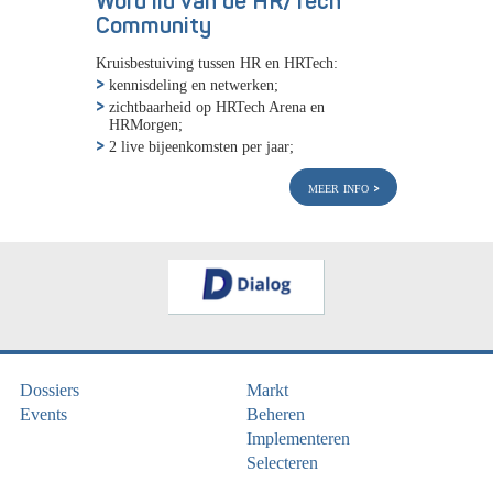
Word lid van de HR/Tech
Community
Kruisbestuiving tussen HR en HRTech:
kennisdeling en netwerken;
zichtbaarheid op HRTech Arena en
HRMorgen;
2 live bijeenkomsten per jaar;
meer info
Dossiers
Markt
Events
Beheren
Implementeren
Selecteren