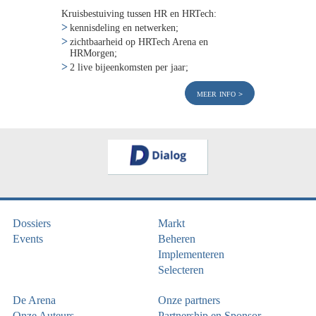
Kruisbestuiving tussen HR en HRTech:
kennisdeling en netwerken;
zichtbaarheid op HRTech Arena en
HRMorgen;
2 live bijeenkomsten per jaar;
meer info
Dossiers
Markt
Events
Beheren
Implementeren
Selecteren
De Arena
Onze partners
Onze Auteurs
Partnership en Sponsor