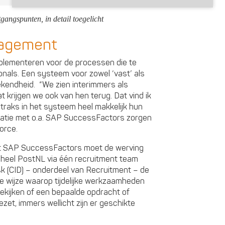
tgangspunten, in detail toegelicht
nagement
plementeren voor de processen die te
als. Een systeem voor zowel ‘vast’ als
rekendheid. “We zien interimmers als
 krijgen we ook van hen terug. Dat vind ik
traks in het systeem heel makkelijk hun
gratie met o.a. SAP SuccessFactors zorgen
orce.
et SAP SuccessFactors moet de werving
r heel PostNL via één recruitment team
sk (CID) – onderdeel van Recruitment – de
de wijze waarop tijdelijke werkzaamheden
 bekijken of een bepaalde opdracht of
zet, immers wellicht zijn er geschikte