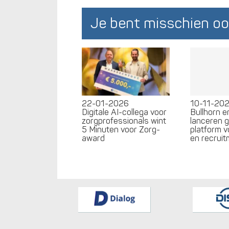
Je bent misschien oo
22-01-2026
10-11-20
Digitale AI-collega voor
Bullhorn 
zorgprofessionals wint
lanceren 
5 Minuten voor Zorg-
platform v
award
en recrui