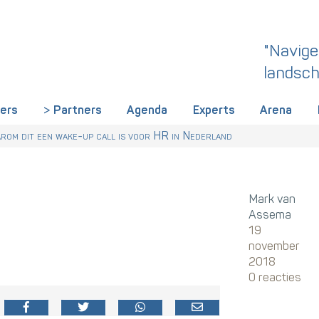
"Navige
landsch
iers
Partners
Agenda
Experts
Arena
rland een gemeenschappelijke skillstaal nodig heeft
r Talentstrategie kabinet. Skills-gerichte arbeidsmarkt onderdeel ac
 HR nu al regelen
om dit een wake-up call is voor HR in Nederland
Mark van
Assema
19
november
2018
0 reacties