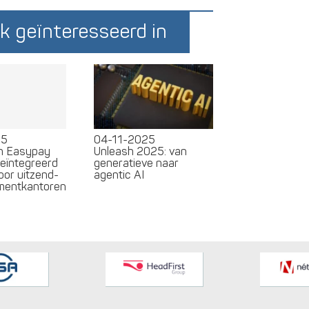
k geïnteresseerd in
25
04-11-2025
en Easypay
Unleash 2025: van
geïntegreerd
generatieve naar
oor uitzend-
agentic AI
tmentkantoren