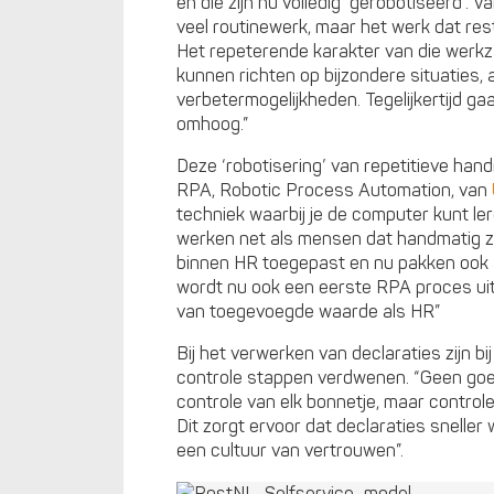
en die zijn nu volledig ‘gerobotiseerd’. V
veel routinewerk, maar het werk dat res
Het repeterende karakter van die werk
kunnen richten op bijzondere situaties, 
verbetermogelijkheden. Tegelijkertijd gaa
omhoog.”
Deze ‘robotisering’ van repetitieve han
RPA, Robotic Process Automation, van
techniek waarbij je de computer kunt le
werken net als mensen dat handmatig z
binnen HR toegepast en nu pakken ook 
wordt nu ook een eerste RPA proces uitg
van toegevoegde waarde als HR”
Bij het verwerken van declaraties zijn b
controle stappen verdwenen. “Geen go
controle van elk bonnetje, maar control
Dit zorgt ervoor dat declaraties snelle
een cultuur van vertrouwen”.