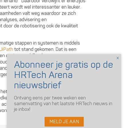
an Ierland: “Daardoor verdwijnt er enerzijds
teert wordt wel interessanter en leuker.
zaamheden valt weg waardoor ze zich
analyses, advisering en
t door de robotisering ook de kwaliteit
dmatige stappen in systemen is middels
UiPath
tot stand gekomen. Dat is een
ren om in verschillende systemen te
ouden doen. “Deze techniek is eerst
andere afdelingen dat op. Binnen Finance
erold. Ook dat versta ik onder het leveren
ij het automatiseren ook overbodige
Ontvang eens per twee weken een
edkeuringsstappen meer vooraf, of 100%
samenvatting van het laatste HRTech nieuws in
e achteraf op basis van slimme algoritmes.
je inbox!
r worden goedgekeurd en het draagt bij aan
MELD JE AAN