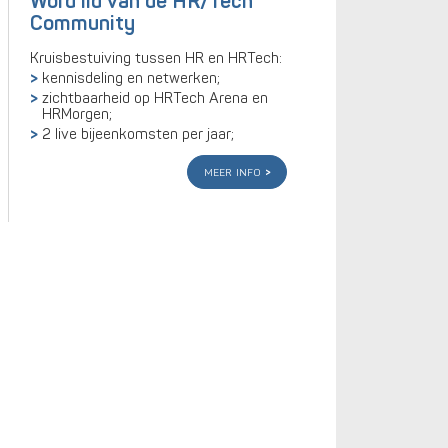
Word lid van de HR/Tech
Community
Kruisbestuiving tussen HR en HRTech:
kennisdeling en netwerken;
zichtbaarheid op HRTech Arena en
HRMorgen;
2 live bijeenkomsten per jaar;
meer info