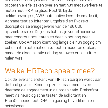
Verschillende organisaties worden aangehaald die
proberen allerlei zaken over en met hun medewerkers te
meten met HR Analytics. PostNL bij de
pakketbezorgers, VWE automotive leest de emails uit,
Achmea test sollicitanten uitgebreid en P-direkt
doorspit de salarisgegevens van de 126.000
rijksambtenaren. De journalisten zijn vooral benieuwd
naar concrete resultaten en daar is het nog naar
zoeken. Ook Amazon komt nog langs die hun poging om
sollicitanten automatisch te testen moesten staken,
omdat de discriminatie richting vrouwen er niet uit te
halen was.
Welke HRTech speelt mee?
Ook de leverancierskant van HRTech partijen wordt aan
de tand gevoeld. Keencorp zoekt naar emoties en
daarmee de engagement in de organisatie. Brainsfirst
meet via neurologische testen de sollicitant en
BrainCompass test DNA om gedrag te verklaren en
beïnvloeden.