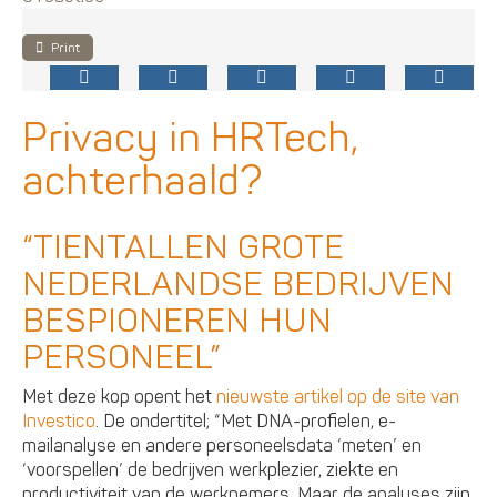
Print
Privacy in HRTech,
achterhaald?
“TIENTALLEN GROTE
NEDERLANDSE BEDRIJVEN
BESPIONEREN HUN
PERSONEEL”
Met deze kop opent het
nieuwste artikel op de site van
Investico
. De ondertitel; “Met DNA-profielen, e-
mailanalyse en andere personeelsdata ‘meten’ en
‘voorspellen’ de bedrijven werkplezier, ziekte en
productiviteit van de werknemers. Maar de analyses zijn