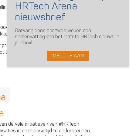
llingen die waarschijnlijk zijn verschoven
 ook op de meest effectieve manier kunt
Ontvang eens per twee weken een
ekken’
samenvatting van het laatste HRTech nieuws in
je inbox!
t programma van een ruime week een kick-
ct coaching sessie, met daartussenin een
MELD JE AAN
a
n van de vele initiatieven van #HRTech
aties in deze crisistijd te ondersteunen.