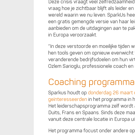
Deze crisis vraagt veel zelfredzaamhei
vraag hoe je zichtbaar blijft als leider 
wereld waarin we nu leven. SparkUs hee
een gratis gemengde versie van haar l
aanbieden om de uitdagingen aan te pa
in Europa veroorzaakt.
“In deze verstoorde en moeilijke tijden 
hen tools geven om opnieuw evenwicht 
veranderende bedrijfsdoelen om hun virt
Ozlem Sarioglu, professionele coach en
Coaching programma vo
Sparkus houdt op
donderdag 26 maart 
geïnteresseerden
in het programma in h
Het leiderschapsprogramma zelf wordt 
Duits, Frans en Spaans. Sinds deze ma
vanuit deze centrale locatie in Europa ui
Het programma focust onder andere op