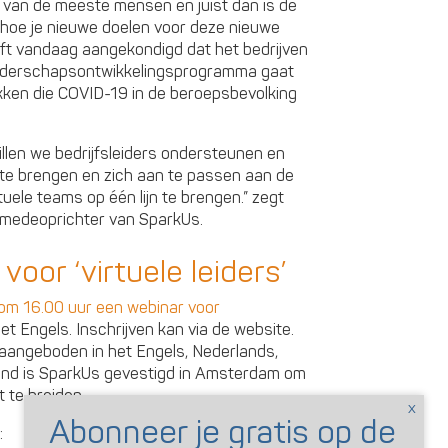
d van de meeste mensen en juist dan is de
en hoe je nieuwe doelen voor deze nieuwe
ft vandaag aangekondigd dat het bedrijven
eiderschapsontwikkelingsprogramma gaat
kken die COVID-19 in de beroepsbevolking
willen we bedrijfsleiders ondersteunen en
te brengen en zich aan te passen aan de
uele teams op één lijn te brengen.” zegt
 medeoprichter van SparkUs.
or ‘virtuele leiders’
om 16.00 uur een webinar voor
et Engels. Inschrijven kan via de website.
aangeboden in het Engels, Nederlands,
and is SparkUs gevestigd in Amsterdam om
t te breiden.
: