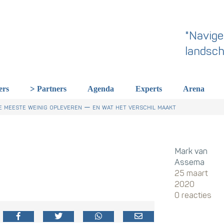
"Navige
landsch
ers
Partners
Agenda
Experts
Arena
 dit een wake-up call is voor HR in Nederland
r Talentstrategie kabinet. Skills-gerichte arbeidsmarkt onderdeel ac
derland een gemeenschappelijke skillstaal nodig heeft
 meeste weinig opleveren — en wat het verschil maakt
Mark van
Assema
25 maart
2020
0 reacties