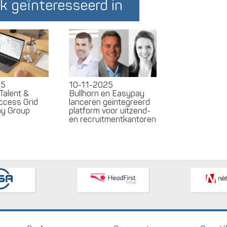
k geïnteresseerd in
25
10-11-2025
Talent &
Bullhorn en Easypay
ccess Grid
lanceren geïntegreerd
ay Group
platform voor uitzend-
en recruitmentkantoren