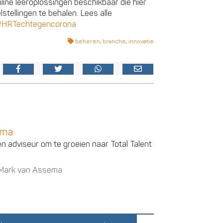
nline leeroplossingen beschikbaar die hier
tellingen te behalen. Lees alle
#HRTechtegencorona
beheren
,
branche
,
innovatie
ema
en adviseur om te groeien naar Total Talent
n Mark van Assema