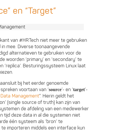
ce” en “Target”
rkant van #HRTech niet meer te gebruiken
 in mee. Diverse toonaangevende
gd alternatieven te gebruiken voor de
 de woorden ‘primary’ en ‘secondary’ te
’ en ‘replica’. Besturingssysteem Linux laat
kiezen.
d aansluit bij het eerder genoemde
n spreken voortaan van ‘
’- en ‘
’-
source
target
 Data Management
”. Hierin geldt het
n’ (single source of truth) kan zijn van
ijf systemen de afdeling van een medewerker
 tijd deze data in al die systemen niet
arde één systeem als ‘bron’ te
te importeren middels een interface kun