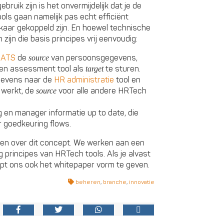
ruik zijn is het onvermijdelijk dat je de
ols gaan namelijk pas echt efficiënt
lkaar gekoppeld zijn. En hoewel technische
ijn die basis principes vrij eenvoudig:
t
ATS
de
van persoonsgegevens,
source
een assessment tool als
te sturen.
target
gevens naar de
HR administratie
tool en
 werkt, de
voor alle andere HRTech
source
ng en manager informatie up to date, die
r goedkeuring flows.
chten over dit concept. We werken aan een
 principes van HRTech tools. Als je alvast
elpt ons ook het whitepaper vorm te geven.
beheren
,
branche
,
innovatie