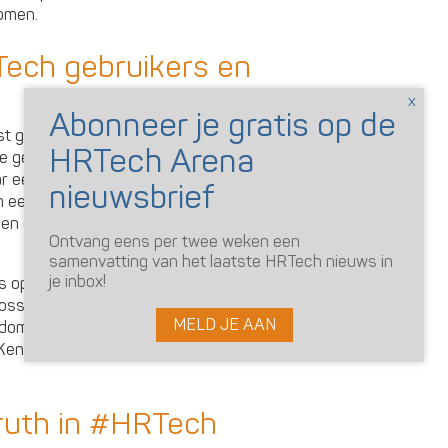
komen.
Tech gebruikers en
st geen reden om het niet te doen. De
ie gebruiken deze termen vaak onbewust,
aar eens bewust mee te stoppen. Zeker
m eens de technische brochures en
en op de oude terminologie en deze aan te
Ontvang eens per twee weken een
samenvatting van het laatste HRTech nieuws in
je inbox!
op een rij” tekst=”Ben jij op zoek naar
ossingen? Gebruik dan onze HRTech
MELD JE AAN
er domein.” knop=”Bekijk de HRTech Arena”
ds/Kennisbank/HRTech-Arena-150×150.png”
truth in #HRTech