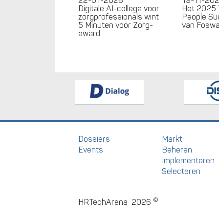
22-01-2026
19-11-20
Digitale AI-collega voor
Het 2025 
zorgprofessionals wint
People Su
5 Minuten voor Zorg-
van Fosw
award
Dossiers
Markt
Events
Beheren
Implementeren
Selecteren
©
HRTechArena
2026