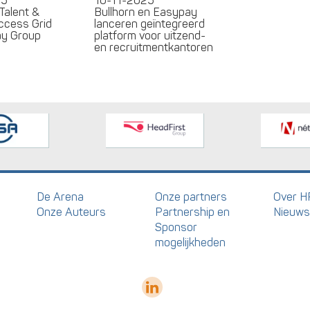
25
10-11-2025
Talent &
Bullhorn en Easypay
ccess Grid
lanceren geïntegreerd
ay Group
platform voor uitzend-
en recruitmentkantoren
De Arena
Onze partners
Over H
Onze Auteurs
Partnership en
Nieuws
Sponsor
mogelijkheden