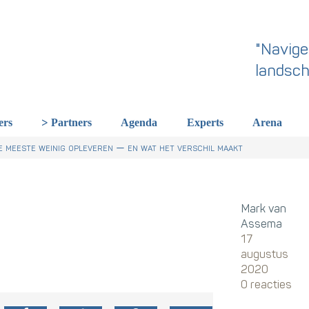
"Navige
landsch
ers
Partners
Agenda
Experts
Arena
 dit een wake-up call is voor HR in Nederland
r Talentstrategie kabinet. Skills-gerichte arbeidsmarkt onderdeel ac
derland een gemeenschappelijke skillstaal nodig heeft
 meeste weinig opleveren — en wat het verschil maakt
Mark van
Assema
17
augustus
2020
0 reacties