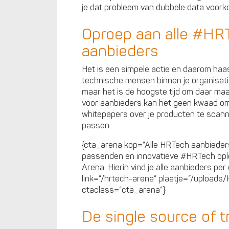
je dat probleem van dubbele data voor
Oproep aan alle #HR
aanbieders
Het is een simpele actie en daarom haa
technische mensen binnen je organisat
maar het is de hoogste tijd om daar m
voor aanbieders kan het geen kwaad o
whitepapers over je producten te scann
passen.
{cta_arena kop=”Alle HRTech aanbieders 
passenden en innovatieve #HRTech opl
Arena. Hierin vind je alle aanbieders p
link=”/hrtech-arena” plaatje=”/uploa
ctaclass=”cta_arena”}
De single source of 