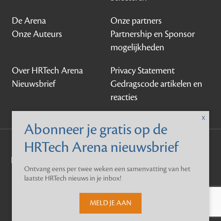
De Arena
Onze partners
Onze Auteurs
Partnership en Sponsor
mogelijkheden
Over HRTech Arena
Privacy Statement
Nieuwsbrief
Gedragscode artikelen en
reacties
©
HRTechArena
2026
Ontvang eens per twee weken een samenvatting van het
laatste HRTech nieuws in je inbox!
MELD JE AAN