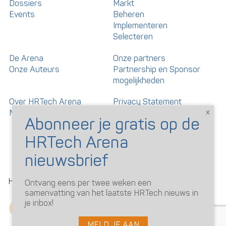
Dossiers
Markt
Events
Beheren
Implementeren
Selecteren
De Arena
Onze partners
Onze Auteurs
Partnership en Sponsor
mogelijkheden
Over HRTech Arena
Privacy Statement
Nieuwsbrief
Gedragscode artikelen en
reacties
©
HRTechArena
2026
Ontvang eens per twee weken een
samenvatting van het laatste HRTech nieuws in
je inbox!
MELD JE AAN