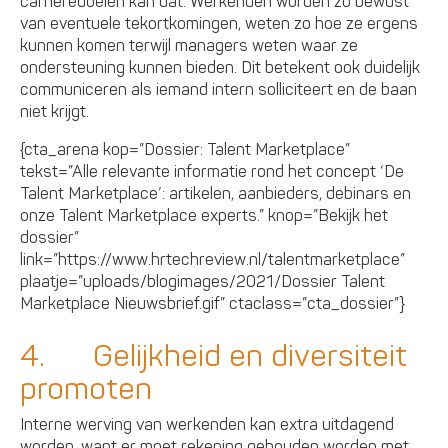
carrièredoelen kan dat. Werkenden worden zo bewust
van eventuele tekortkomingen, weten zo hoe ze ergens
kunnen komen terwijl managers weten waar ze
ondersteuning kunnen bieden. Dit betekent ook duidelijk
communiceren als iemand intern solliciteert en de baan
niet krijgt.
{cta_arena kop=”Dossier: Talent Marketplace”
tekst=”Alle relevante informatie rond het concept ‘De
Talent Marketplace’: artikelen, aanbieders, debinars en
onze Talent Marketplace experts.” knop=”Bekijk het
dossier”
link=”https://www.hrtechreview.nl/talentmarketplace”
plaatje=”uploads/blogimages/2021/Dossier Talent
Marketplace Nieuwsbrief.gif” ctaclass=”cta_dossier”}
4. Gelijkheid en diversiteit
promoten
Interne werving van werkenden kan extra uitdagend
worden, want er moet rekening gehouden worden met