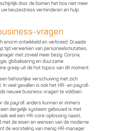
schijnlijk door de bomen het bos niet meer
g uw keuzestress verminderen en hulp
business-vragen
ch enorm ontwikkeld en verbreed. Draaide
op tijd verwerken van personeelsmutaties,
nager met zoveel meer bezig. Corona,
gie, globalisering en duurzame
eine greep uit de hot topics van dit moment.
een behoorlijke verschuiving met zich
In veel gevallen is ook het HR- en payroll-
de nieuwe business-vragen te voldoen.
oor de payroll: anders kunnen er immers
 een dergelijk systeem gebouwd is met
 vaak wel een HR-core-oplossing naast,
red met de eisen en wensen van de moderne
int de worsteling van menig HR-manager