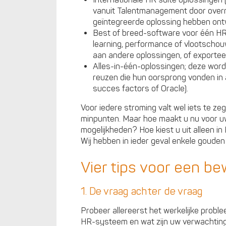
Internationale HR suite oplossingen 
vanuit Talentmanagement door ove
geïntegreerde oplossing hebben ontw
Best of breed-software voor één HR-
learning, performance of vlootscho
aan andere oplossingen, of exporteer
Alles-in-één-oplossingen; deze wor
reuzen die hun oorsprong vonden in
succes factors of Oracle).
Voor iedere stroming valt wel iets te zeg
minpunten. Maar hoe maakt u nu voor uw 
mogelijkheden? Hoe kiest u uit alleen i
Wij hebben in ieder geval enkele gouden 
Vier tips voor een b
1. De vraag achter de vraag
Probeer allereerst het werkelijke prob
HR-systeem en wat zijn uw verwachting