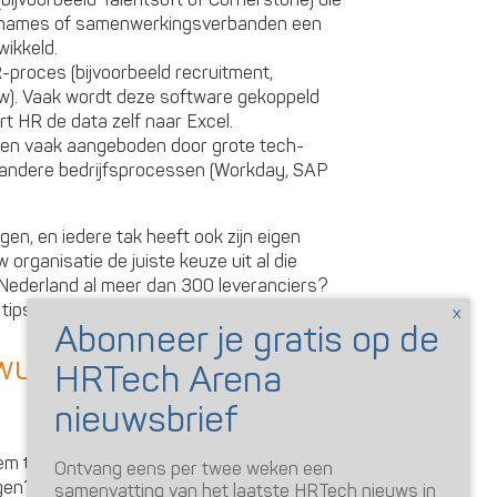
(bijvoorbeeld Talentsoft of Cornerstone) die
rnames of samenwerkingsverbanden een
ikkeld.
proces (bijvoorbeeld recruitment,
uw). Vaak wordt deze software gekoppeld
t HR de data zelf naar Excel.
den vaak aangeboden door grote tech-
 andere bedrijfsprocessen (Workday, SAP
gen, en iedere tak heeft ook zijn eigen
organisatie de juiste keuze uit al die
n Nederland al meer dan 300 leveranciers?
tips voor u:
ewuste keuze
leem te benoemen. Waarom wilt u een ander
Ontvang eens per twee weken een
en? Is het standaardisatie?
samenvatting van het laatste HRTech nieuws in