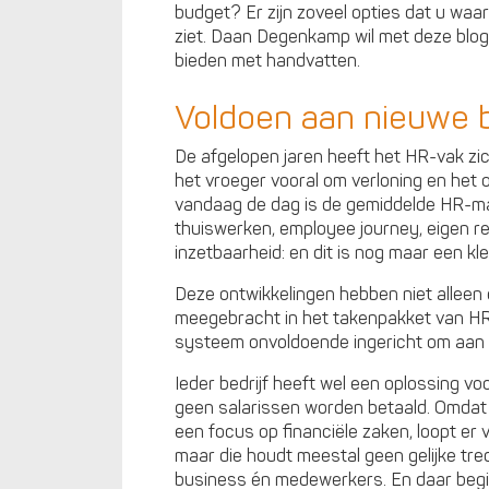
budget? Er zijn zoveel opties dat u waar
ziet. Daan Degenkamp wil met deze blo
bieden met handvatten.
Voldoen aan nieuwe 
De afgelopen jaren heeft het HR-vak zi
het vroeger vooral om verloning en het 
vandaag de dag is de gemiddelde HR-ma
thuiswerken, employee journey, eigen re
inzetbaarheid: en dit is nog maar een kl
Deze ontwikkelingen hebben niet alleen 
meegebracht in het takenpakket van HR. 
systeem onvoldoende ingericht om aan 
Ieder bedrijf heeft wel een oplossing v
geen salarissen worden betaald. Omdat
een focus op financiële zaken, loopt er
maar die houdt meestal geen gelijke t
business én medewerkers. En daar beg