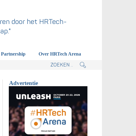
ren door het HRTech-
ap."
Partnership
Over HRTech Arena
tieplan.
Advertentie