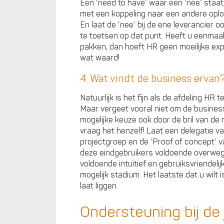
Een ‘need to have’ waar een ‘nee’ staa
met een koppeling naar een andere oplos
En laat de ‘nee’ bij de ene leverancier o
te toetsen op dat punt. Heeft u eenmaal 
pakken, dan hoeft HR geen moeilijke exp
wat waard!
4. Wat vindt de business ervan
Natuurlijk is het fijn als de afdeling HR
Maar vergeet vooral niet om de busines
mogelijke keuze ook door de bril van de
vraag het henzelf! Laat een delegatie 
projectgroep en de ‘Proof of concept’ v
deze eindgebruikers voldoende overweg
voldoende intuïtief en gebruiksvriendeli
mogelijk stadium. Het laatste dat u wilt
laat liggen.
Ondersteuning bij de 