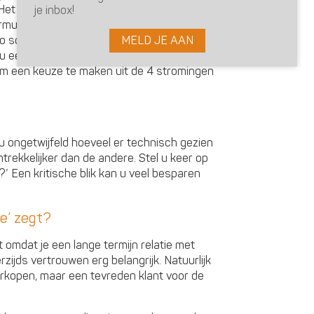
Het kan zeker geen kwaad om eerst te
je inbox!
rmuleren wat u op dit moment mist en
MELD JE AAN
o schetst u diverse scenario’s en een
 u een eerste oplossingsrichting kunt
 om een keuze te maken uit de 4 stromingen
u ongetwijfeld hoeveel er technisch gezien
antrekkelijker dan de andere. Stel u keer op
e?’ Een kritische blik kan u veel besparen
ee’ zegt?
st omdat je een lange termijn relatie met
rzijds vertrouwen erg belangrijk. Natuurlijk
verkopen, maar een tevreden klant voor de