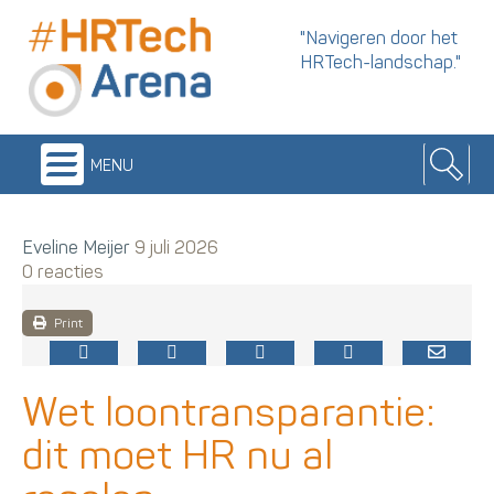
"Navigeren door het
HRTech-landschap."
menu
Eveline Meijer
9 juli 2026
0 reacties
Print
Wet loontransparantie:
dit moet HR nu al