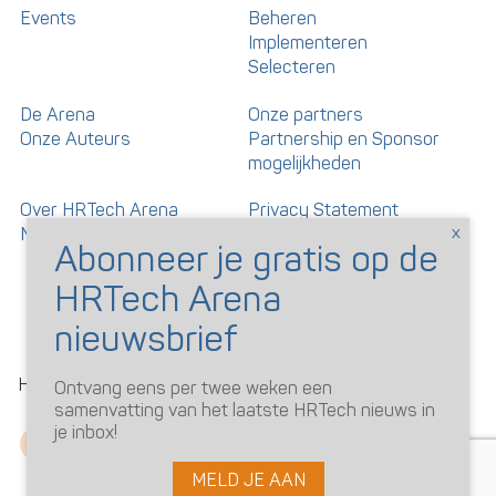
Events
Beheren
Implementeren
Selecteren
De Arena
Onze partners
Onze Auteurs
Partnership en Sponsor
mogelijkheden
Over HRTech Arena
Privacy Statement
Nieuwsbrief
Gedragscode artikelen en
reacties
©
HRTechArena
2026
Ontvang eens per twee weken een
samenvatting van het laatste HRTech nieuws in
je inbox!
MELD JE AAN