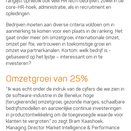
ranglijst opnieuw ook veel HRTech-bedrijven, zowel in de
core-HR-hoek, administratie, als in recruitment en
opleidingen.
Bedrijven moeten aan diverse criteria voldoen om in
aanmerking te komen voor een plaats in de ranking. Het
gaat onder meer om omzetgroei, internationale omzet,
omzet per fte, vertrouwen in toekomstige groei en
omzet via partnerkanalen. Kortom: welk bedrijf is -
gebaseerd op het lijstje – interessant om in te
investeren?
Omzetgroei van 25%
“Ik was echt onder de indruk van de cijfers die we zien in
de software-industrie in de Benelux: hoge
(terugkerende) omzetgroei, gezonde marges, schaalbare
bedrijfsmodellen en aanzienlijke continue investeringen
in productontwikkeling om de toegevoegde waarde voor
klanten te vergroten.” zo zegt Bram Kaashoek,
Managing Director Market Intelligence & Performance