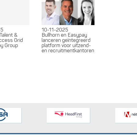
25
10-11-2025
Talent &
Bullhorn en Easypay
ccess Grid
lanceren geïntegreerd
ay Group
platform voor uitzend-
en recruitmentkantoren