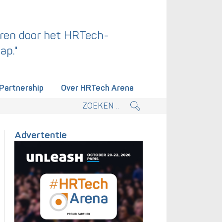
ren door het HRTech-
ap."
Partnership
Over HRTech Arena
tieplan.
Advertentie