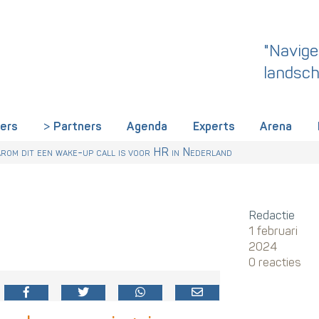
"Navige
landsch
iers
Partners
Agenda
Experts
Arena
rland een gemeenschappelijke skillstaal nodig heeft
r Talentstrategie kabinet. Skills-gerichte arbeidsmarkt onderdeel ac
 HR nu al regelen
om dit een wake-up call is voor HR in Nederland
Redactie
1 februari
2024
0 reacties