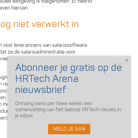
euwe wetgeving is toegenomen. Er heerst
leven hiervan.
og niet verwerkt in
n voor leveranciers van salarissoftware.
dat ze de salarisadministratie voor
eenvoudigen door wet- en regelgeving in
ignalen ontvangen dat leveranciers van
niet tijdig konden verwerken in de
schikbaar zijn voor de eerste loonbetaling
een deel van de medewerkers onder het
Ontvang eens per twee weken een
 om medewerkers met een minimumloon en
samenvatting van het laatste HRTech nieuws in
duidelijk of werkgevers het verschil op
je inbox!
erd.
MELD JE AAN
branche
,
innovatie