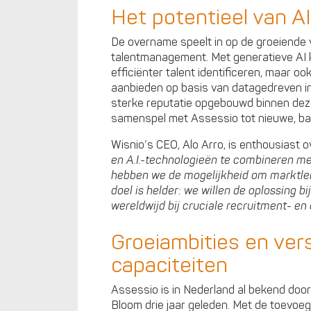
Het potentieel van AI
De overname speelt in op de groeiende 
talentmanagement. Met generatieve AI ku
efficiënter talent identificeren, maar 
aanbieden op basis van datagedreven inz
sterke reputatie opgebouwd binnen deze 
samenspel met Assessio tot nieuwe, ba
Wisnio’s CEO, Alo Arro, is enthousiast 
en A.I.-technologieën te combineren me
hebben we de mogelijkheid om marktlei
doel is helder: we willen de oplossing bij
wereldwijd bij cruciale recruitment- en 
Groeiambities en ver
capaciteiten
Assessio is in Nederland al bekend doo
Bloom drie jaar geleden. Met de toevoegi