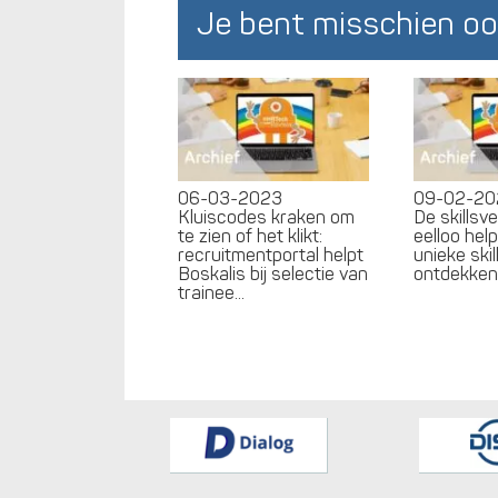
Je bent misschien oo
06-03-2023
09-02-20
Kluiscodes kraken om
De skillsv
te zien of het klikt:
eelloo hel
recruitmentportal helpt
unieke skil
Boskalis bij selectie van
ontdekke
trainee...