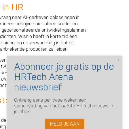
 in HR
vraag naar AI-gedreven oplossingen in
nnen bedrijven niet alleen sneller en
ook gepersonaliseerde ontwikkelingsplannen
ichten. Wisnio heeft in korte tijd een
niche, en de verwachting is dat dit
anbrekende producten zal leiden.
over de toekomst:
‘Door onze workflowtools
t Assessio’s wetenschappelijke middelen,
der te worden in onze segmenten. Ons
 uitstek zijn voor bedrijfsleiders
ontwikkelingsbeslissingen.’
sterking van AI-
Ontvang eens per twee weken een
samenvatting van het laatste HRTech nieuws in
je inbox!
r de overname van eelloo door Assessio
MELD JE AAN
ng van Wisnio zet het bedrijf nu ook voet