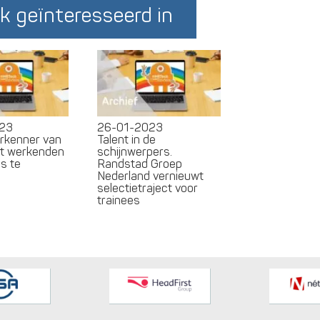
k geïnteresseerd in
23
26-01-2023
erkenner van
Talent in de
pt werkenden
schijnwerpers.
ls te
Randstad Groep
n
Nederland vernieuwt
selectietraject voor
trainees