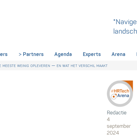
"Navige
landsch
iers
Partners
Agenda
Experts
Arena
 dit een wake-up call is voor HR in Nederland
r Talentstrategie kabinet. Skills-gerichte arbeidsmarkt onderdeel ac
derland een gemeenschappelijke skillstaal nodig heeft
 meeste weinig opleveren — en wat het verschil maakt
Redactie
4
september
2024