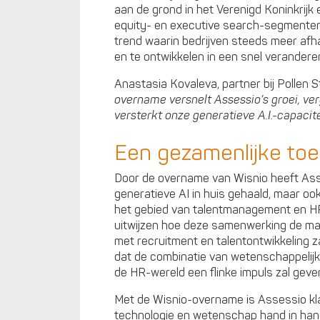
aan de grond in het Verenigd Koninkrijk e
equity- en executive search-segmenten.
trend waarin bedrijven steeds meer afha
en te ontwikkelen in een snel verander
Anastasia Kovaleva, partner bij Pollen S
overname versnelt Assessio’s groei, ver
versterkt onze generatieve A.I.-capacite
Een gezamenlijke toe
Door de overname van Wisnio heeft Asses
generatieve AI in huis gehaald, maar oo
het gebied van talentmanagement en HR
uitwijzen hoe deze samenwerking de ma
met recruitment en talentontwikkeling zal
dat de combinatie van wetenschappelijk
de HR-wereld een flinke impuls zal geve
Met de Wisnio-overname is Assessio kl
technologie en wetenschap hand in han