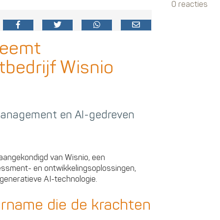
0 reacties
neemt
bedrijf Wisnio
tmanagement en AI-gedreven
aangekondigd van Wisnio, een
essment- en ontwikkelingsoplossingen,
generatieve AI-technologie.
ername die de krachten