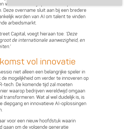
n versterkt het zijn positie in de private
 Deze overname sluit aan bij een bredere
nkelijk worden van AI om talent te vinden
ende arbeidsmarkt.
treet Capital, voegt hieraan toe:
‘Deze
groot de internationale aanwezigheid, en
iten.’
komst vol innovatie
sio niet alleen een belangrijke speler in
k de mogelijkheid om verder te innoveren op
-tech. De komende tijd zal moeten
nier waarop bedrijven wereldwijd omgaan
 transformeren. Wat al wel duidelijk is, is
e diepgang en innovatieve AI-oplossingen
n.
aar voor een nieuw hoofdstuk waarin
d gaan om de volgende generatie