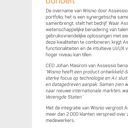
bundelt
De overname van Wisnio door Assessio i
portfolio; het is een synergetische sa
samenbrengt, stelt het bedrijf. Waar As
wetenschappelijke benadering van talen
gebruiksvriendelijke oplossingen met ee
deze kwaliteiten te combineren, krijgt 
functionaliteiten en de intuïtieve UI/UX
hoger niveau kan tillen.
CEO Johan Masironi van Assessio bena
‘Wisnio heeft een product ontwikkeld dat
sterke focus op technologie en A.I. slui
en datagedreven aanpak. Samen zien we
naar nieuwe internationale markten, wa
Verenigde Staten.’
Met de integratie van Wisnio vergroot A
meer dan 2.000 klanten verspreid over 
medewerkers.