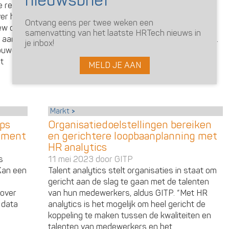
te reden
analytics is het mogelijk om heel gericht de
ver haar
koppeling te maken tussen de kwaliteiten en
Ontvang eens per twee weken een
iew over
talenten van medewerkers en het
samenvatting van het laatste HRTech nieuws in
n aan
onderscheidend vermogen van de organisatie.
je inbox!
rouwen
[Lees meer …]
t
MELD JE AAN
Markt
ips
Organisatiedoelstellingen bereiken
esment
en gerichtere loopbaanplanning met
HR analytics
s
11 mei 2023 door
GITP
Kan een
Talent analytics stelt organisaties in staat om
gericht aan de slag te gaan met de talenten
over
van hun medewerkers, aldus GITP. “Met HR
 data
analytics is het mogelijk om heel gericht de
koppeling te maken tussen de kwaliteiten en
talenten van medewerkers en het