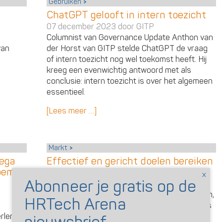
Gebruiken
ChatGPT gelooft in intern toezicht
07 december 2023 door
GITP
Columnist van Governance Update Anthon van
van
der Horst van GITP stelde ChatGPT de vraag
of intern toezicht nog wel toekomst heeft. Hij
kreeg een evenwichtig antwoord met als
conclusie: intern toezicht is over het algemeen
essentieel.
[Lees meer …]
Markt
lega
Effectief en gericht doelen bereiken
noem
met HR analytics
08 augustus 2023 door
GITP
Voor organisaties die het verschil willen maken,
wordt het ‘DNA’ van hun medewerkers steeds
rlening.
meer dé bepalende factor, zegt GITP. Met HR