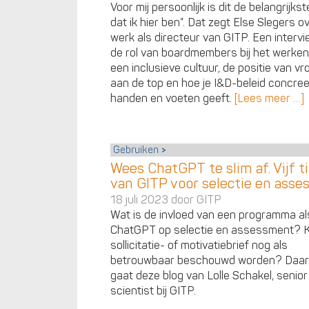
Voor mij persoonlijk is dit de belangrijks
dat ik hier ben”. Dat zegt Else Slegers o
werk als directeur van GITP. Een interv
de rol van boardmembers bij het werke
een inclusieve cultuur, de positie van v
aan de top en hoe je I&D-beleid concree
handen en voeten geeft.
[Lees meer …]
Gebruiken
Wees ChatGPT te slim af. Vijf t
van GITP voor selectie en ass
18 juli 2023 door
GITP
Wat is de invloed van een programma al
ChatGPT op selectie en assessment? 
sollicitatie- of motivatiebrief nog als
betrouwbaar beschouwd worden? Daar
gaat deze blog van Lolle Schakel, senior
scientist bij GITP.