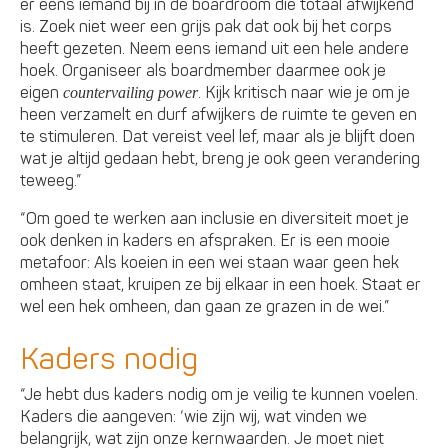
er eens iemand bij in de boardroom die totaal afwijkend
is. Zoek niet weer een grijs pak dat ook bij het corps
heeft gezeten. Neem eens iemand uit een hele andere
hoek. Organiseer als boardmember daarmee ook je
eigen
. Kijk kritisch naar wie je om je
countervailing power
heen verzamelt en durf afwijkers de ruimte te geven en
te stimuleren. Dat vereist veel lef, maar als je blijft doen
wat je altijd gedaan hebt, breng je ook geen verandering
teweeg.”
“Om goed te werken aan inclusie en diversiteit moet je
ook denken in kaders en afspraken. Er is een mooie
metafoor: Als koeien in een wei staan waar geen hek
omheen staat, kruipen ze bij elkaar in een hoek. Staat er
wel een hek omheen, dan gaan ze grazen in de wei.”
Kaders nodig
“Je hebt dus kaders nodig om je veilig te kunnen voelen.
Kaders die aangeven: ‘wie zijn wij, wat vinden we
belangrijk, wat zijn onze kernwaarden. Je moet niet