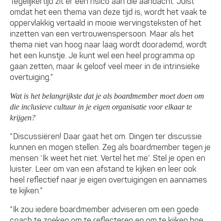
Tegelijkertijd zit er een risico aan die aandacht. Juist
omdat het een thema van deze tijd is, wordt het vaak te
oppervlakkig vertaald in mooie wervingsteksten of het
inzetten van een vertrouwenspersoon. Maar als het
thema niet van hoog naar laag wordt doorademd, wordt
het een kunstje. Je kunt wel een heel programma op
gaan zetten, maar ik geloof veel meer in de intrinsieke
overtuiging.”
Wat is het belangrijkste dat je als boardmember moet doen om
die inclusieve cultuur in je eigen organisatie voor elkaar te
krijgen?
“Discussiëren! Daar gaat het om. Dingen ter discussie
kunnen en mogen stellen. Zeg als boardmember tegen je
mensen ‘Ik weet het niet. Vertel het me’. Stel je open en
luister. Leer om van een afstand te kijken en leer ook
heel reflectief naar je eigen overtuigingen en aannames
te kijken.”
“Ik zou iedere boardmember adviseren om een goede
coach te zoeken om te reflecteren en om te kijken hoe