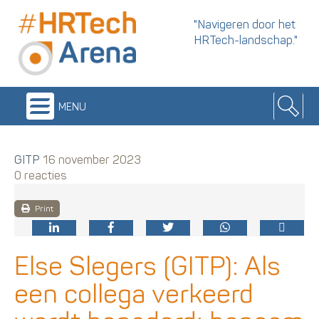
"Navigeren door het
HRTech-landschap."
menu
GITP
16 november 2023
0 reacties
Print
Else Slegers (GITP): Als
een collega verkeerd