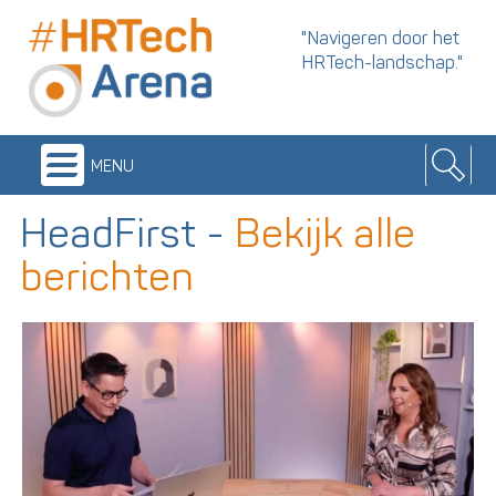
"Navigeren door het
HRTech-landschap."
menu
HeadFirst
-
Bekijk alle
berichten