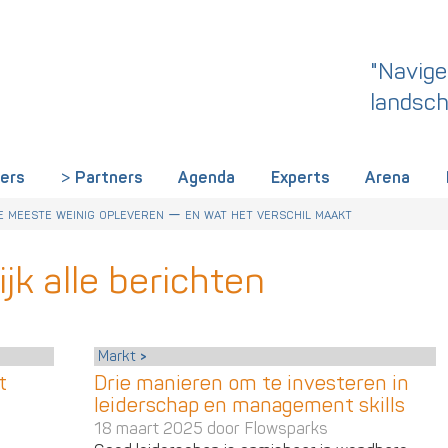
"Navige
landsch
iers
Partners
Agenda
Experts
Arena
 dit een wake-up call is voor HR in Nederland
r Talentstrategie kabinet. Skills-gerichte arbeidsmarkt onderdeel ac
derland een gemeenschappelijke skillstaal nodig heeft
 meeste weinig opleveren — en wat het verschil maakt
jk alle berichten
Markt
t
Drie manieren om te investeren in
leiderschap en management skills
18 maart 2025 door
Flowsparks