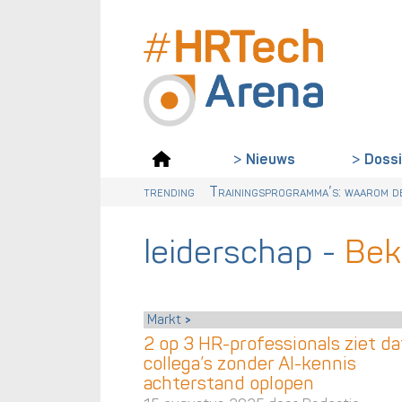
Doss
Nieuws
trending
De Workday AI-rechtszaak: Waarom
Digitalisering & AI cruciaal voo
Van dialect naar ABN: waarom Ne
Trainingsprogramma’s: waarom de
leiderschap
-
Beki
Markt
2 op 3 HR-professionals ziet da
collega’s zonder AI-kennis
achterstand oplopen