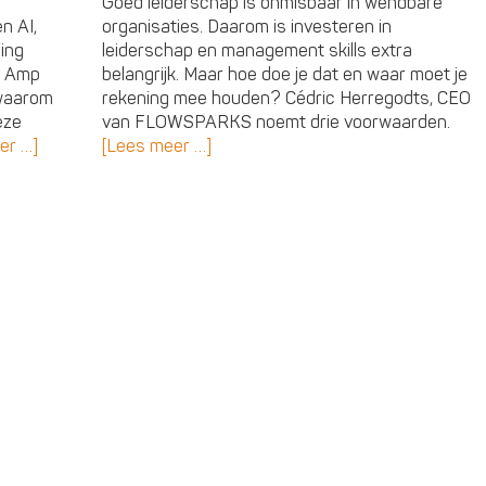
Goed leiderschap is onmisbaar in wendbare
n AI,
organisaties. Daarom is investeren in
ning
leiderschap en management skills extra
re Amp
belangrijk. Maar hoe doe je dat en waar moet je
 waarom
rekening mee houden? Cédric Herregodts, CEO
eze
van FLOWSPARKS noemt drie voorwaarden.
er …]
[Lees meer …]