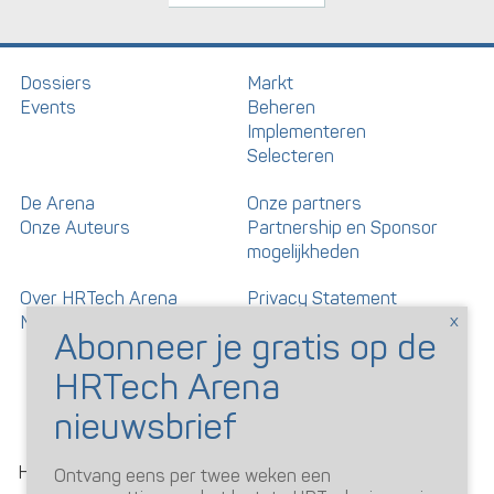
Dossiers
Markt
Events
Beheren
Implementeren
Selecteren
De Arena
Onze partners
Onze Auteurs
Partnership en Sponsor
mogelijkheden
Over HRTech Arena
Privacy Statement
Nieuwsbrief
Gedragscode artikelen en
reacties
©
HRTechArena
2026
Ontvang eens per twee weken een