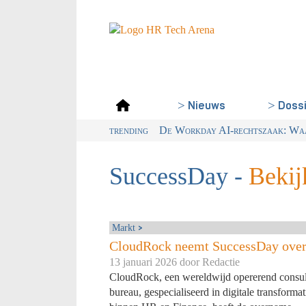
Doss
Nieuws
trending
Van dialect naar ABN: waarom Ned
Digitalisering & AI cruciaal vo
Wet loontransparantie: dit moe
De Workday AI-rechtszaak: Waar
SuccessDay
-
Bekijk
Markt
CloudRock neemt SuccessDay ove
13 januari 2026 door
Redactie
CloudRock, een wereldwijd opererend consul
bureau, gespecialiseerd in digitale transformat