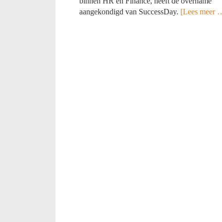
binnen HR en Finance, heeft de overname
aangekondigd van SuccessDay.
[Lees meer 