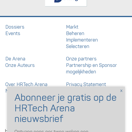
Dossiers
Markt
Events
Beheren
Implementeren
Selecteren
De Arena
Onze partners
Onze Auteurs
Partnership en Sponsor
mogelijkheden
Over HRTech Arena
Privacy Statement
Nieuwsbrief
Gedragscode artikelen en
reacties
©
HRTechArena
2026