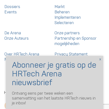
Dossiers
Markt
Events
Beheren
Implementeren
Selecteren
De Arena
Onze partners
Onze Auteurs
Partnership en Sponsor
mogelijkheden
Over HRTech Arena
Privacy Statement
Nieuwsbrief
Gedragscode artikelen en
reacties
©
HRTechArena
2026
Ontvang eens per twee weken een
samenvatting van het laatste HRTech nieuws in
je inbox!