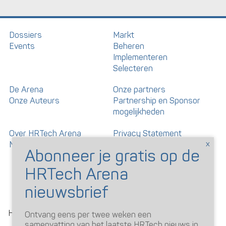
Dossiers
Markt
Events
Beheren
Implementeren
Selecteren
De Arena
Onze partners
Onze Auteurs
Partnership en Sponsor
mogelijkheden
Over HRTech Arena
Privacy Statement
Nieuwsbrief
Gedragscode artikelen en
reacties
©
HRTechArena
2026
Ontvang eens per twee weken een
samenvatting van het laatste HRTech nieuws in