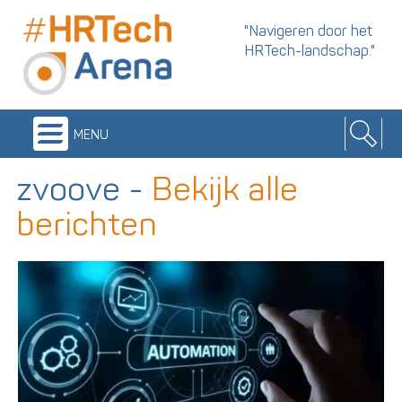
"Navigeren door het
HRTech-landschap."
menu
zvoove
-
Bekijk alle
berichten