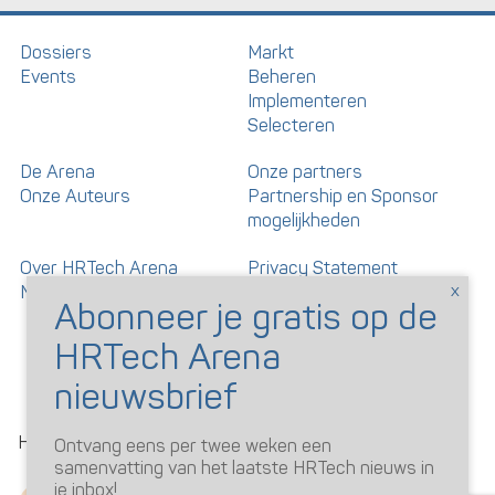
Dossiers
Markt
Events
Beheren
Implementeren
Selecteren
De Arena
Onze partners
Onze Auteurs
Partnership en Sponsor
mogelijkheden
Over HRTech Arena
Privacy Statement
Nieuwsbrief
Gedragscode artikelen en
reacties
©
HRTechArena
2026
Ontvang eens per twee weken een
samenvatting van het laatste HRTech nieuws in
je inbox!