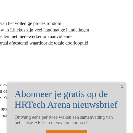
n van het volledige proces rondom
ow in Linckus zijn veel handmatige handelingen
 bellen met medewerker om aanvullende
graal afgestemd waardoor de totale doorlooptijd
ofessional de mogelijkheid doorlopende
n ontwikkeltrajecten is de oplossing voor
. Zo kan je ontwikkeltrajecten opstellen om:
ringsgesprek;
 posities;
Ontvang eens per twee weken een samenvatting van
het laatste HRTech nieuws in je inbox!