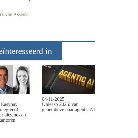
ark van Assema
ïnteresseerd in
04-11-2025
n Easypay
Unleash 2025: van
ïntegreerd
generatieve naar agentic AI
or uitzend- en
kantoren