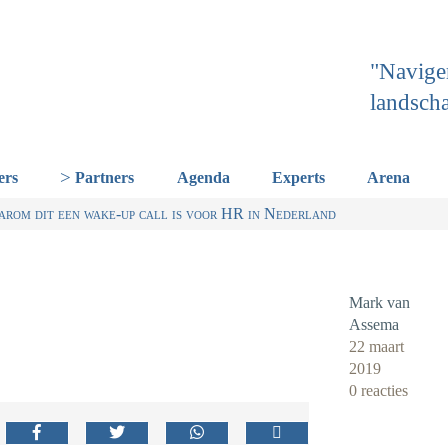
"Navige
landsch
ers
Partners
Agenda
Experts
Arena
erland een gemeenschappelijke skillstaal nodig heeft
or Talentstrategie kabinet. Skills-gerichte arbeidsmarkt onderdeel 
t HR nu al regelen
om dit een wake-up call is voor HR in Nederland
Mark van
Assema
22 maart
2019
0 reacties