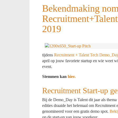
Bekendmaking nomin
Recruitment+Talen
2019
tijdens
Recruitment + Talent Tech Demo_Da
april op jouw favoriete startup en wie weet w
event.
Stemmen kan
hier.
Recruitment Start-up g
Bij de Demo_Day is Talent dit jaar als them
edities draaide het helemaal om Recruitment e
genomineerd voor een gratis demo spot.
Bekij
op de start-up van jouw voorkeur.