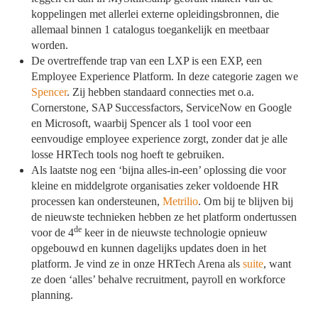
koppelingen met allerlei externe opleidingsbronnen, die
allemaal binnen 1 catalogus toegankelijk en meetbaar
worden.
De overtreffende trap van een LXP is een EXP, een
Employee Experience Platform. In deze categorie zagen we
Spencer
. Zij hebben standaard connecties met o.a.
Cornerstone, SAP Successfactors, ServiceNow en Google
en Microsoft, waarbij Spencer als 1 tool voor een
eenvoudige employee experience zorgt, zonder dat je alle
losse HRTech tools nog hoeft te gebruiken.
Als laatste nog een ‘bijna alles-in-een’ oplossing die voor
kleine en middelgrote organisaties zeker voldoende HR
processen kan ondersteunen,
Metrilio
. Om bij te blijven bij
de nieuwste technieken hebben ze het platform ondertussen
de
voor de 4
keer in de nieuwste technologie opnieuw
opgebouwd en kunnen dagelijks updates doen in het
platform. Je vind ze in onze HRTech Arena als
suite
, want
ze doen ‘alles’ behalve recruitment, payroll en workforce
planning.