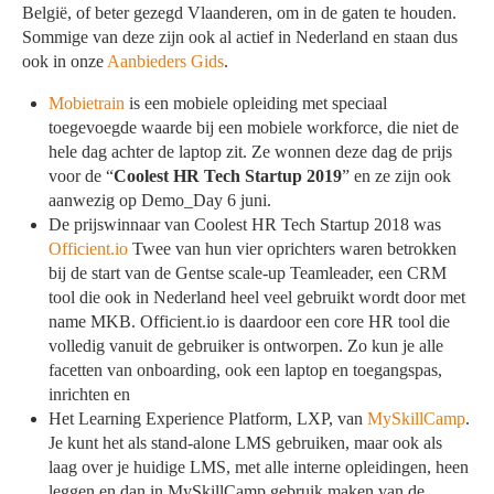
België, of beter gezegd Vlaanderen, om in de gaten te houden.
Sommige van deze zijn ook al actief in Nederland en staan dus
ook in onze
Aanbieders Gids
.
Mobietrain
is een mobiele opleiding met speciaal
toegevoegde waarde bij een mobiele workforce, die niet de
hele dag achter de laptop zit. Ze wonnen deze dag de prijs
voor de “
Coolest HR Tech Startup 2019
” en ze zijn ook
aanwezig op Demo_Day 6 juni.
De prijswinnaar van Coolest HR Tech Startup 2018 was
Officient.io
Twee van hun vier oprichters waren betrokken
bij de start van de Gentse scale-up Teamleader, een CRM
tool die ook in Nederland heel veel gebruikt wordt door met
name MKB. Officient.io is daardoor een core HR tool die
volledig vanuit de gebruiker is ontworpen. Zo kun je alle
facetten van onboarding, ook een laptop en toegangspas,
inrichten en
Het Learning Experience Platform, LXP, van
MySkillCamp
.
Je kunt het als stand-alone LMS gebruiken, maar ook als
laag over je huidige LMS, met alle interne opleidingen, heen
leggen en dan in MySkillCamp gebruik maken van de