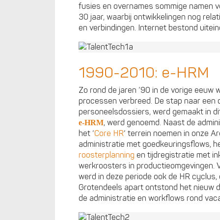
fusies en overnames sommige namen ve
30 jaar, waarbij ontwikkelingen nog rel
en verbindingen. Internet bestond uitein
1990-2010: e-HRM
Zo rond de jaren ’90 in de vorige eeuw 
processen verbreed. De stap naar een di
personeelsdossiers, werd gemaakt in dit
, werd genoemd. Naast de adminis
e-HRM
het ‘
Core HR
‘ terrein noemen in onze Ar
administratie met goedkeuringsflows, 
roosterplanning
en tijdregistratie met 
werkroosters in productieomgevingen. V
werd in deze periode ook de HR cyclus,
Grotendeels apart ontstond het nieuw
de administratie en workflows rond vac