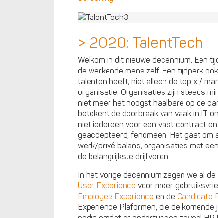
> 2020: TalentTech
Welkom in dit nieuwe decennium. Een tij
de werkende mens zelf. Een tijdperk oo
talenten heeft, niet alleen de top x / ma
organisatie. Organisaties zijn steeds m
niet meer het hoogst haalbare op de car
betekent de doorbraak van vaak in IT o
niet iedereen voor een vast contract e
geaccepteerd, fenomeen. Het gaat om al
werk/privé balans, organisaties met een
de belangrijkste drijfveren.
In het vorige decennium zagen we al de
User Experience
voor meer gebruiksvrie
Employee Experience
en de
Candidate 
Experience Plaformen, die de komende jar
nodig omdat er ondertussen zoveel HR