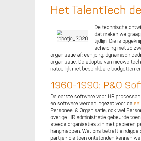
Het TalentTech d
De technische ontwi
dat maken we graag 
tijdlijn. Die is opgek
scheiding niet zo zw
organisatie af: een jong, dynamisch bedr
organisatie. De adoptie van nieuwe tec
natuurlijk met beschikbare budgetten en ti
1960-1990: P&O Sof
De eerste software voor HR processen s
en software werden ingezet voor de
sal
Personeel & Organisatie, ook wel Perso
overige HR administratie gebeurde toen 
steeds organisaties zijn met papieren 
hangmappen. Wat ons betreft eindigde di
partijen die toen ontstonden kennen we 