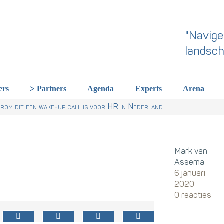
"Navige
landsch
ers
Partners
Agenda
Experts
Arena
rland een gemeenschappelijke skillstaal nodig heeft
r Talentstrategie kabinet. Skills-gerichte arbeidsmarkt onderdeel ac
 HR nu al regelen
om dit een wake-up call is voor HR in Nederland
Mark van
Assema
6 januari
2020
0 reacties