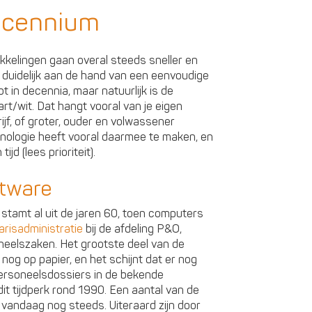
ecennium
kkelingen gaan overal steeds sneller en
duidelijk aan de hand van een eenvoudige
nipt in decennia, maar natuurlijk is de
art/wit. Dat hangt vooral van je eigen
ijf, of groter, ouder en volwassener
hnologie heeft vooral daarmee te maken, en
jd (lees prioriteit).
tware
tamt al uit de jaren 60, toen computers
arisadministratie
bij de afdeling P&O,
neelszaken. Het grootste deel van de
nog op papier, en het schijnt dat er nog
personeelsdossiers in de bekende
t tijdperk rond 1990. Een aantal van de
vandaag nog steeds. Uiteraard zijn door