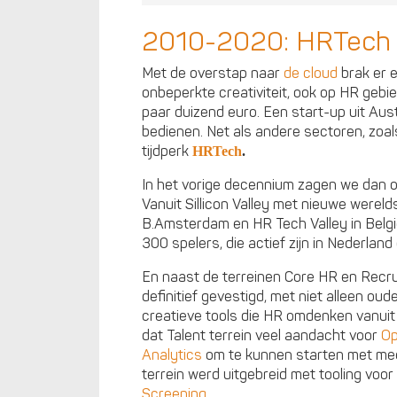
2010-2020: HRTech
Met de overstap naar
de cloud
brak er 
onbeperkte creativiteit, ook op HR geb
paar duizend euro. Een start-up uit Aus
bedienen. Net als andere sectoren, zoa
tijdperk
HRTech
.
In het vorige decennium zagen we dan 
Vanuit Sillicon Valley met nieuwe werelds
B.Amsterdam en HR Tech Valley in Belgi
300 spelers, die actief zijn in Nederland 
En naast de terreinen Core HR en Recrui
definitief gevestigd, met niet alleen oud
creatieve tools die HR omdenken vanui
dat Talent terrein veel aandacht voor
Op
Analytics
om te kunnen starten met m
terrein werd uitgebreid met tooling voor
Screening
.