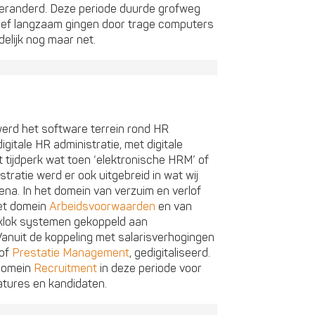
randerd. Deze periode duurde grofweg
atief langzaam gingen door trage computers
delijk nog maar net.
werd het software terrein rond HR
gitale HR administratie, met digitale
 tijdperk wat toen ‘elektronische HRM’ of
tratie werd er ook uitgebreid in wat wij
ena. In het domein van verzuim en verlof
het domein
Arbeidsvoorwaarden
en van
inklok systemen gekoppeld aan
anuit de koppeling met salarisverhogingen
 of
Prestatie Management
, gedigitaliseerd.
 domein
Recruitment
in deze periode voor
atures en kandidaten.