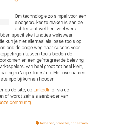
Om technologie zo simpel voor een
eindgebruiker te maken is aan de
achterkant wel heel veel werk
ebben specifieke functies weliswaar
e kun je niet allemaal als losse tools op
gens ons de enige weg naar succes voor
koppelingen tussen tools bieden de
 voorkomen en een geïntegreerde beleving
rktspelers, van heel groot tot heel klein,
emaal eigen ‘app stores’ op. Met overnames
tietempo bij kunnen houden.
r op de site, op
LinkedIn
of via de
en of wordt zelf als aanbieder van
onze community
.
beheren
,
branche
,
onderzoek