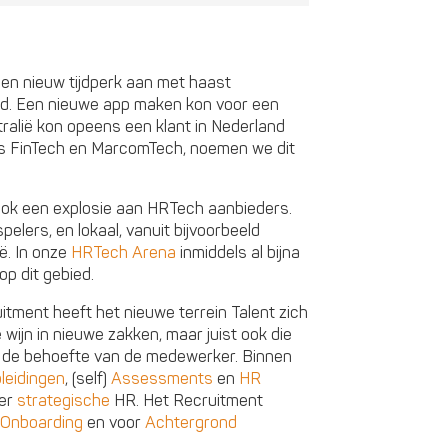
een nieuw tijdperk aan met haast
ied. Een nieuwe app maken kon voor een
tralië kon opeens een klant in Nederland
ls FinTech en MarcomTech, noemen we dit
ook een explosie aan HRTech aanbieders.
pelers, en lokaal, vanuit bijvoorbeeld
ë. In onze
HRTech Arena
inmiddels al bijna
op dit gebied.
tment heeft het nieuwe terrein Talent zich
e wijn in nieuwe zakken, maar juist ook die
t de behoefte van de medewerker. Binnen
leidingen
, (self)
Assessments
en
HR
eer
strategische
HR. Het Recruitment
Onboarding
en voor
Achtergrond