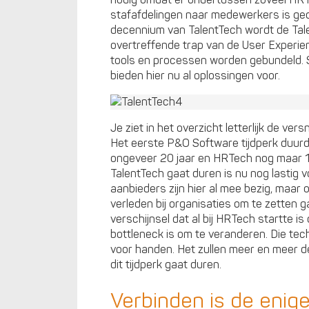
stafafdelingen naar medewerkers is ged
decennium van TalentTech wordt de Tal
overtreffende trap van de User Experien
tools en processen worden gebundeld. 
bieden hier nu al oplossingen voor.
Je ziet in het overzicht letterlijk de ve
Het eerste P&O Software tijdperk duur
ongeveer 20 jaar en HRTech nog maar 10
TalentTech gaat duren is nu nog lastig 
aanbieders zijn hier al mee bezig, maar 
verleden bij organisaties om te zetten g
verschijnsel dat al bij HRTech startte i
bottleneck is om te veranderen. Die tec
voor handen. Het zullen meer en meer de 
dit tijdperk gaat duren.
Verbinden is de enig