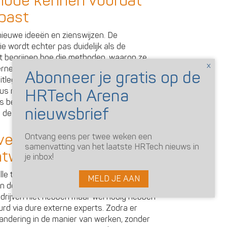
thode kennen voordat
epast
ieuwe ideeën en zienswijzen. De
e wordt echter pas duidelijk als de
t begrijpen hoe die methoden, waarop ze
rne AI oplossingen is het nodig aan
itleggen hoe het werkt, een ‘black box’
 dus niet een kwestie van een programma
ls bedrijf trainen in concepten en
n de HRTech.
 verhoogt de urgentie
Ontvang eens per twee weken een
samenvatting van het laatste HRTech nieuws in
ntwikkeling
je inbox!
 tools om talent binnen een bedrijf te
MELD JE AAN
en doorgroeien. Veel bedrijven hebben daar
drijven niet hebben maar wel nodig hebben
rd via dure externe experts. Zodra er
randering in de manier van werken, zonder