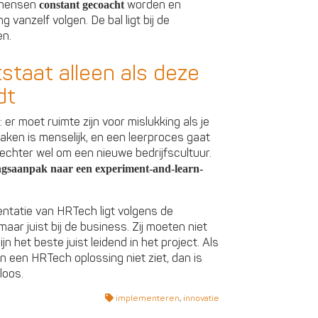
 mensen
worden en
constant gecoacht
 vanzelf volgen. De bal ligt bij de
en.
tstaat alleen als deze
dt
er moet ruimte zijn voor mislukking als je
ken is menselijk, en een leerproces gaat
 echter wel om een nieuwe bedrijfscultuur.
ingsaanpak naar een experiment-and-learn-
entatie van HRTech ligt volgens de
 maar juist bij de business. Zij moeten niet
ijn het beste juist leidend in het project. Als
een HRTech oplossing niet ziet, dan is
loos.
implementeren
,
innovatie