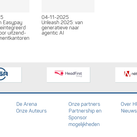
25
04-11-2025
en Easypay
Unleash 2025: van
geïntegreerd
generatieve naar
oor uitzend-
agentic AI
tmentkantoren
De Arena
Onze partners
Over H
Onze Auteurs
Partnership en
Nieuws
Sponsor
mogelijkheden