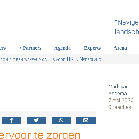
"Navige
landsch
ers
Partners
Agenda
Experts
Arena
rland een gemeenschappelijke skillstaal nodig heeft
r Talentstrategie kabinet. Skills-gerichte arbeidsmarkt onderdeel ac
 HR nu al regelen
om dit een wake-up call is voor HR in Nederland
Mark van
Assema
7 mei 2020
0 reacties
ervoor te zorgen