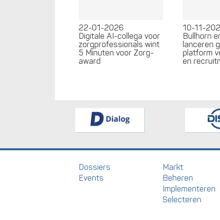
22-01-2026
10-11-20
Digitale AI-collega voor
Bullhorn 
zorgprofessionals wint
lanceren 
5 Minuten voor Zorg-
platform v
award
en recrui
Dossiers
Markt
Events
Beheren
Implementeren
Selecteren