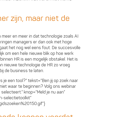
r zijn, maar niet de
n meer en meer in dat technologie zoals AI
springen managers er dan ook met hoge
gaat het nog wel eens fout. De succesvolle
jk om een hele nieuwe blik op hoe werk
innen HR is een mogelijk obstakel. Het is
van nieuwe technologie de HR zo vroeg
ij de business te laten.
 je een tool?” tekst=”Ben jij op zoek naar
niet waar te beginnen? Volg ons webinar
l selecteert.” knop=”Meld je nu aan”
selectietoolkit”
_gidszoeken%20150.gif”}