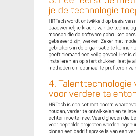
3. Leer eerst de me
je de technologie to
HRTech wordt ontwikkeld op basis van n
daadwerkelijke kracht van die technologi
mensen die de software gebruiken eers
gebaseerd zijn, werken. Zeker met mode
gebruikers in de organisatie te kunnen u
geeft niemand een veilig gevoel. Het is
installeren en op start drukken: laat je a
methoden om optimaal te profiteren va
4. Talenttechnologie
voor verdere talento
HRTech is een set met enorm waardevolle
houden, verder te ontwikkelen en te lat
echter moeite mee. Vaardigheden die be
voor bepaalde projecten worden ingehuu
binnen een bedrijf sprake is van een ve