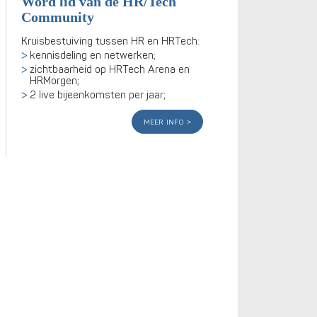
Word lid van de HR/Tech
Community
Kruisbestuiving tussen HR en HRTech:
kennisdeling en netwerken;
zichtbaarheid op HRTech Arena en
HRMorgen;
2 live bijeenkomsten per jaar;
meer info