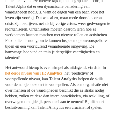
In het licht van deze nieuwe kijk op het begrip talent schrijft
Talent Alpha dat er een dynamische benadering van
vaardigheden nodig is, want de dagen van een baan voor het
leven zijn voorbij. Dat was al zo, maar mede door de corona
crisis zijn bedrijven, net als bij vorige crises, weer gedwongen te
reorganiseren. Organisaties moeten daarom leren hoe ze
werknemers kunnen matchen met nieuwe rollen en activiteiten.
Flexibiliteit is nodig om te kunnen inspelen op onvoorspelbare
tijden en een voortdurend veranderende omgeving. De
hamvraag: hoe vind en train je dergelijke vaardigheden en
talenten?
Het antwoord hierop is even simpel als uitdagend: via data. In
het derde niveau van HR Analytics
, het ‘predictive’ of
voorspellende niveau, kan
Talent Analytics
helpen de skills
voor de nabije toekomst te voorspellen. Als een organisatie niet
over mensen of de vaardigheden beschikt die ze straks nodig
hebben, zullen ze deze dan intern ontwikkelen, via reskilling, of
overwegen om tijdelijk personeel aan te nemen? Bij dit soort
besluitvorming kan Talent Analytics een cruciale rol spelen.