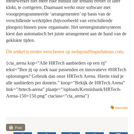
medewerker niet meer elke minuut die iemand eerder of later
klokt, te corrigeren. Daarnaast werkt onze software met
voorgeprogrammeerde ‘arrangementen’ op basis van de
verschillende werktijden (bijvoorbeeld van verschillende
ploegen) binnen jouw organisatie. Het urenregistratiesysteem
kiest dan automatisch het juiste arrangement aan de hand van de
geklokte tijden.
Dit artikel is eerder verschenen op nedapstaffingsolutions.com
.
{cta_arena kop=”Alle HRTech aanbieders op een rij”
tekst=”Ben jij op zoek naar passenden en innovatieve #HRTech
oplossingen? Gebruik dan onze HRTech Arena. Hierin vind je
alle aanbieders per domein.” knop=”Bekijk de HRTech Arena”
link=”/hrtech-arena” plaatje=”/uploads/Kennisbank/HRTech-
Arena-150×150.png” ctaclass=”cta_arena”}
innovatie
Print